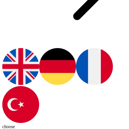
choose