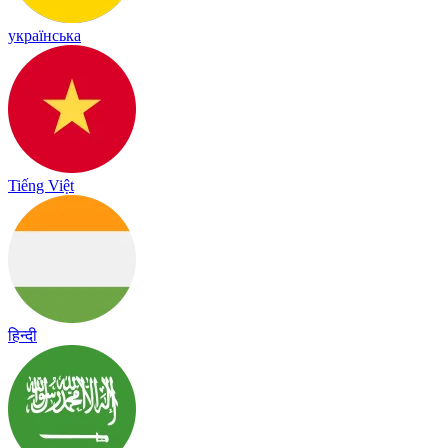
українська
Tiếng Việt
हिन्दी