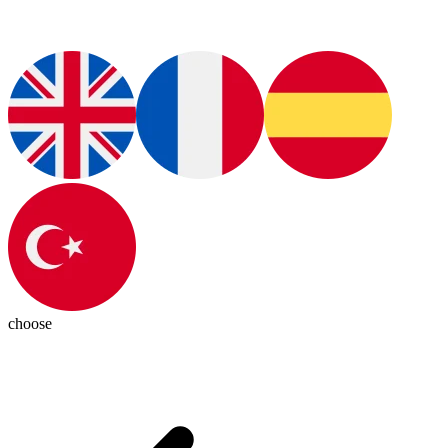
choose