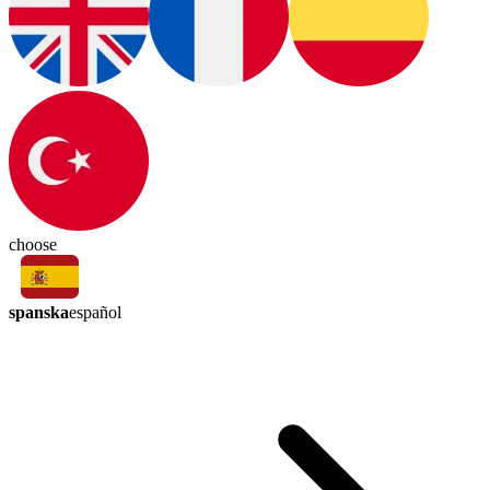
choose
spanska
español