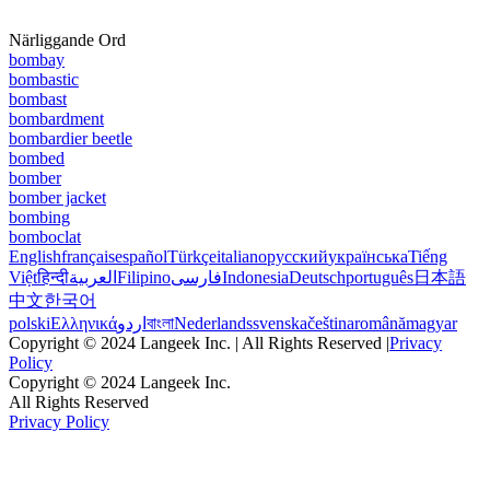
Närliggande Ord
bombay
bombastic
bombast
bombardment
bombardier beetle
bombed
bomber
bomber jacket
bombing
bomboclat
English
français
español
Türkçe
italiano
русский
українська
Tiếng
Việt
हिन्दी
العربية
Filipino
فارسی
Indonesia
Deutsch
português
日本語
中文
한국어
polski
Ελληνικά
اردو
বাংলা
Nederlands
svenska
čeština
română
magyar
Copyright © 2024 Langeek Inc. | All Rights Reserved |
Privacy
Policy
Copyright © 2024 Langeek Inc.
All Rights Reserved
Privacy Policy