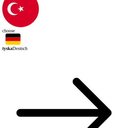
choose
tyska
Deutsch