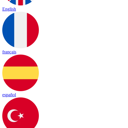
English
français
español