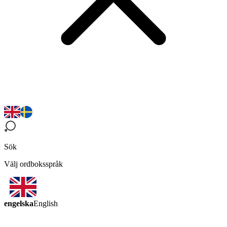
Sök
Välj ordboksspråk
engelska
English