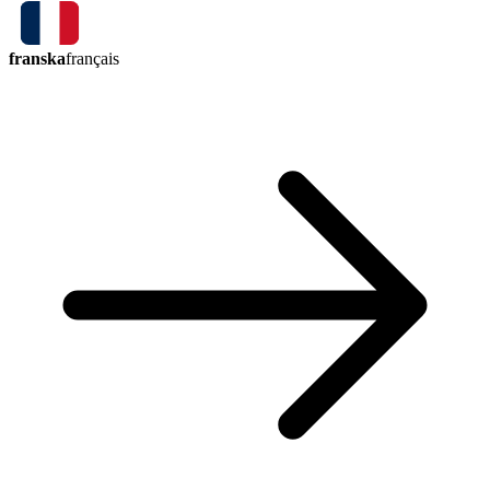
franska
français