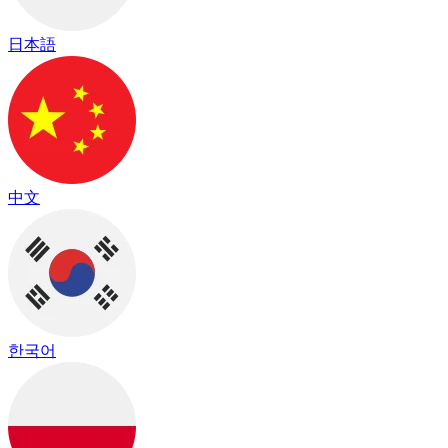
日本語
中文
한국어