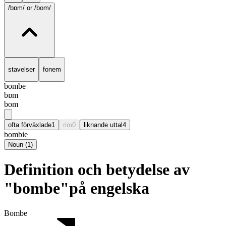
/bɒm/
or /bom/
stavelser
fonem
bombe
bɒm
bom
ofta förväxlade
1
rim
0
liknande uttal
4
bombie
Noun
(
1
)
Definition och betydelse av
"bombe"på engelska
Bombe