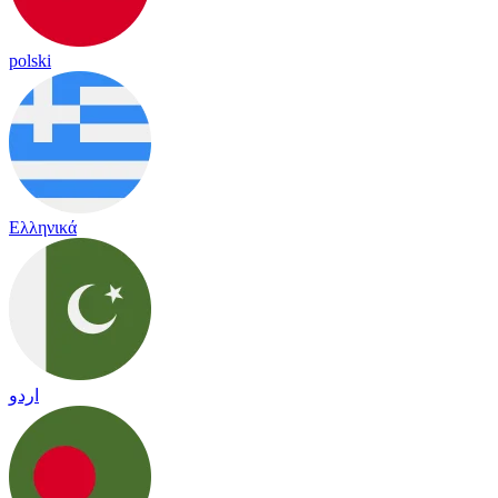
polski
Ελληνικά
اردو