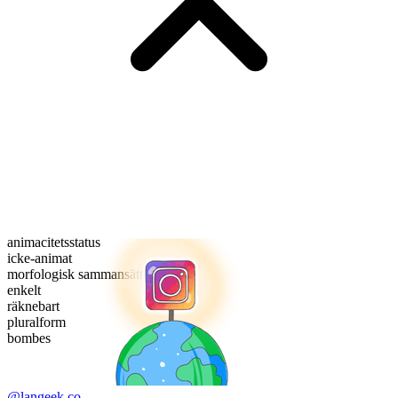
animacitetsstatus
icke-animat
morfologisk sammansättning
enkelt
räknebart
pluralform
bombes
@langeek.co