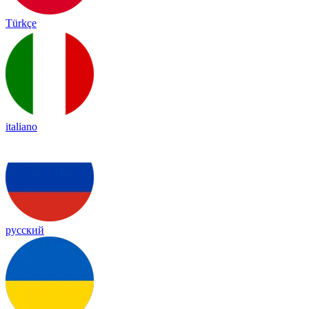
Türkçe
italiano
русский