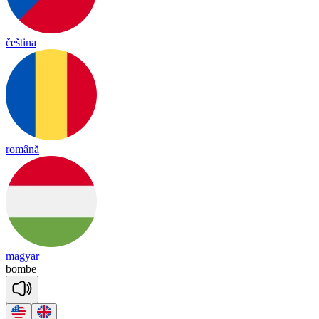
čeština
română
magyar
bombe