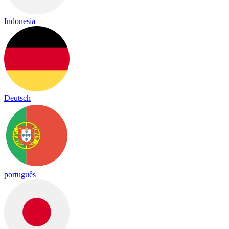
Indonesia
Deutsch
português