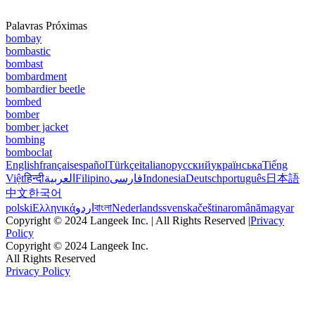
Palavras Próximas
bombay
bombastic
bombast
bombardment
bombardier beetle
bombed
bomber
bomber jacket
bombing
bomboclat
English
français
español
Türkçe
italiano
русский
українська
Tiếng
Việt
हिन्दी
العربية
Filipino
فارسی
Indonesia
Deutsch
português
日本語
中文
한국어
polski
Ελληνικά
اردو
বাংলা
Nederlands
svenska
čeština
română
magyar
Copyright © 2024 Langeek Inc. | All Rights Reserved |
Privacy
Policy
Copyright © 2024 Langeek Inc.
All Rights Reserved
Privacy Policy