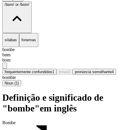
/bɒm/
or /bom/
sílabas
fonemas
bombe
bɒm
bom
frequentemente confundidos
1
rimas
0
pronúncia semelhante
4
bombie
Noun
(
1
)
Definição e significado de
"bombe"em inglês
Bombe