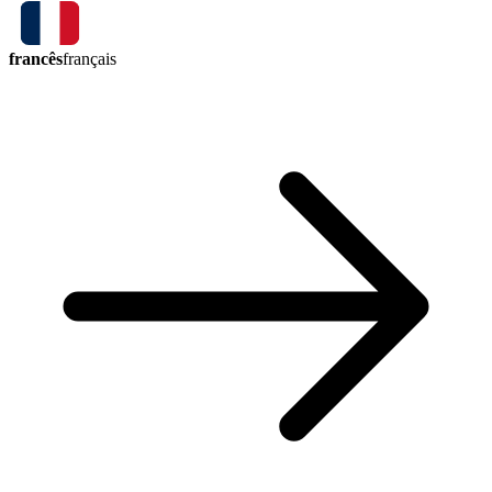
francês
français