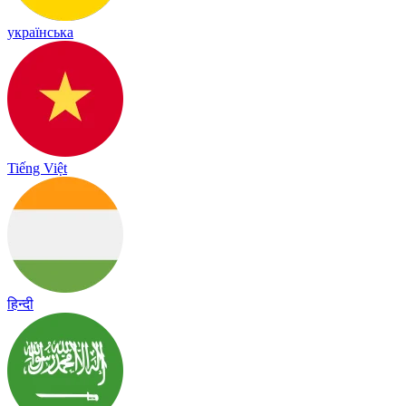
українська
Tiếng Việt
हिन्दी