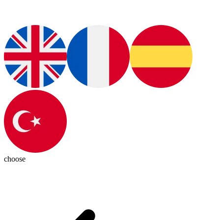
choose