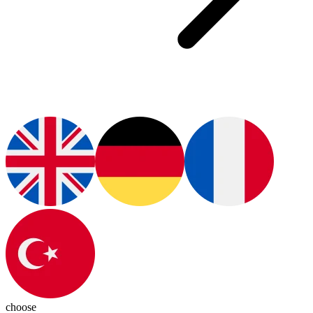
choose