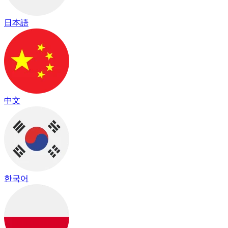
日本語
中文
한국어