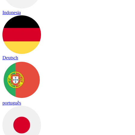
Indonesia
Deutsch
português