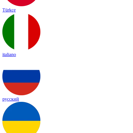
Türkçe
italiano
русский