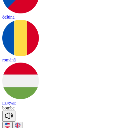
čeština
română
magyar
bombe