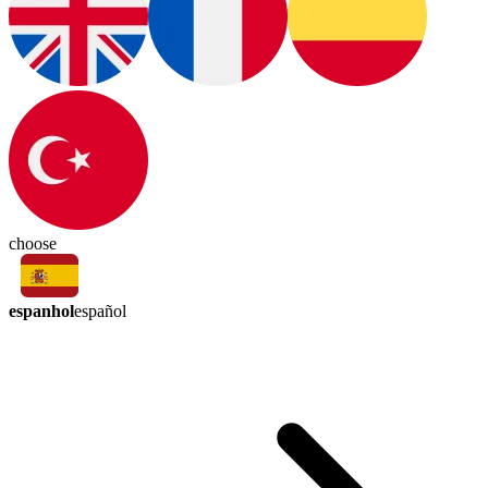
choose
espanhol
español