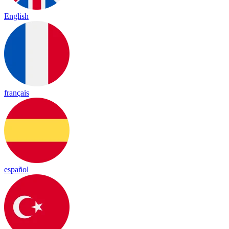
English
français
español