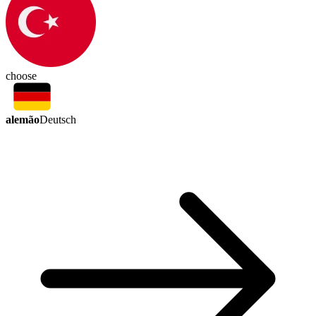
choose
alemão
Deutsch