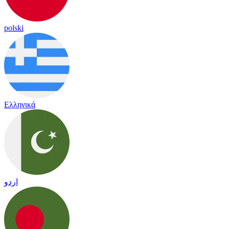
polski
Ελληνικά
اردو