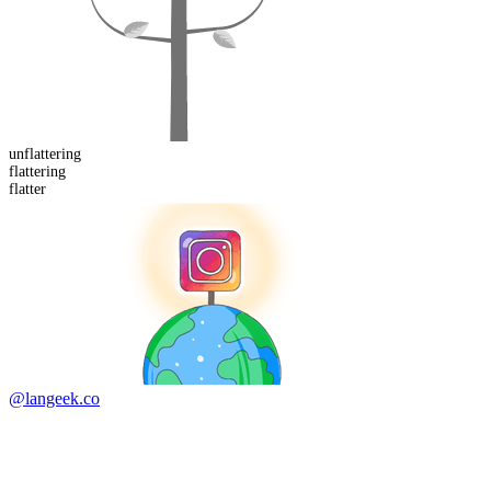
un
flattering
flatter
ing
flatter
@langeek.co