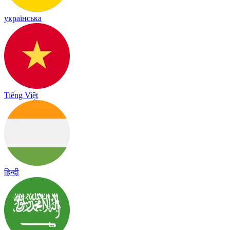
українська
Tiếng Việt
हिन्दी