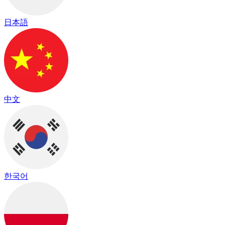
日本語
中文
한국어