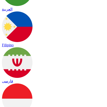
العربية
Filipino
فارسی