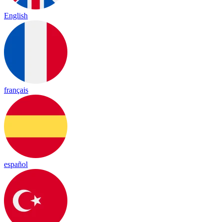
English
français
español