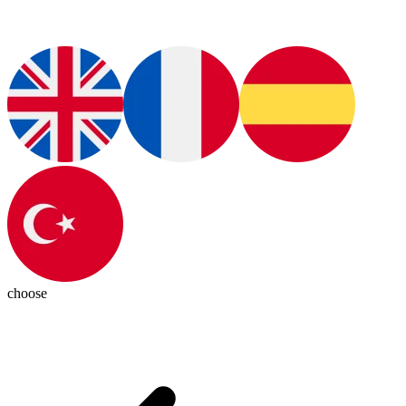
choose