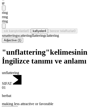
tē
ring
rɪng
ring
sık karıştırılanlar
0
kafiyeler
4
benzer telaffuzlar
0
smattering
scattering
flattering
clattering
Adjective
(
1
)
"unflattering"kelimesinin
İngilizce tanımı ve anlamı
unflattering
SIFAT
01
berbat
making less attractive or favorable