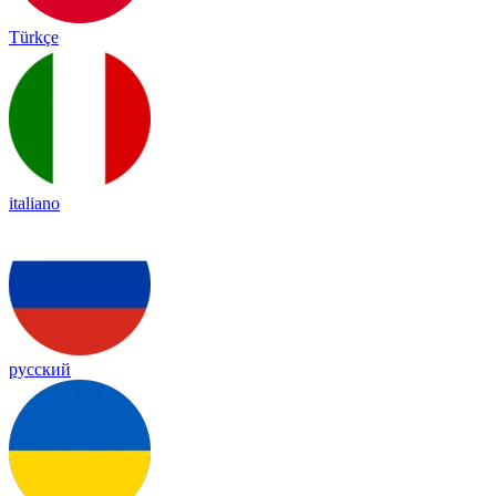
Türkçe
italiano
русский