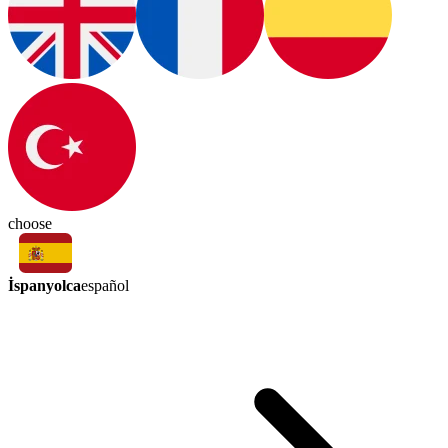
choose
İspanyolca
español