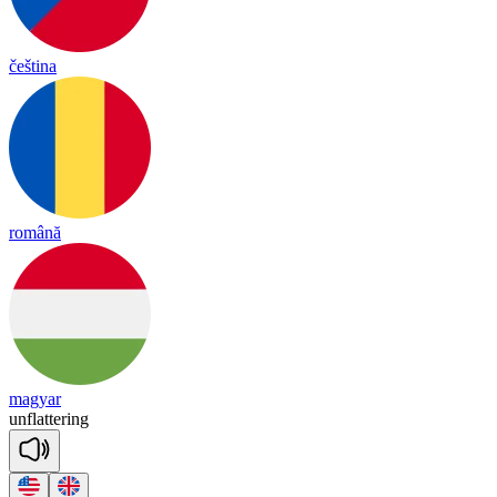
čeština
română
magyar
un
fla
tte
ring