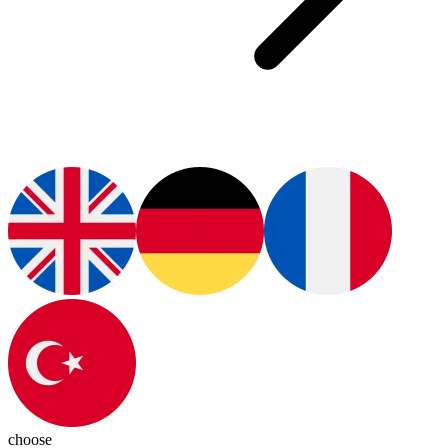
choose