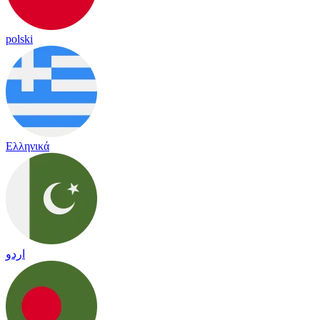
polski
Ελληνικά
اردو