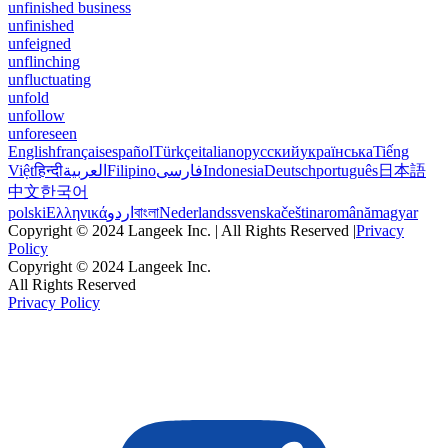
unfinished business
unfinished
unfeigned
unflinching
unfluctuating
unfold
unfollow
unforeseen
English
français
español
Türkçe
italiano
русский
українська
Tiếng
Việt
हिन्दी
العربية
Filipino
فارسی
Indonesia
Deutsch
português
日本語
中文
한국어
polski
Ελληνικά
اردو
বাংলা
Nederlands
svenska
čeština
română
magyar
Copyright © 2024 Langeek Inc. | All Rights Reserved |
Privacy
Policy
Copyright © 2024 Langeek Inc.
All Rights Reserved
Privacy Policy