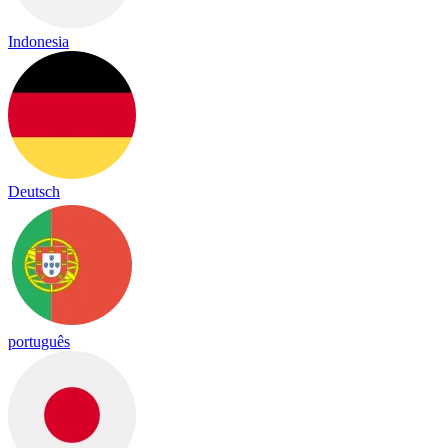
Indonesia
Deutsch
português