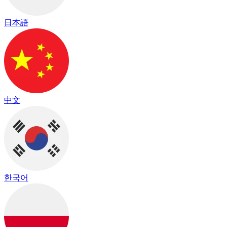
日本語
中文
한국어