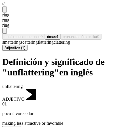
tē
ring
rɪng
ring
confusiones comunes
0
rimas
4
pronunciación similar
0
smattering
scattering
flattering
clattering
Adjective
(
1
)
Definición y significado de
"unflattering"en inglés
unflattering
ADJETIVO
01
poco favorecedor
making less attractive or favorable