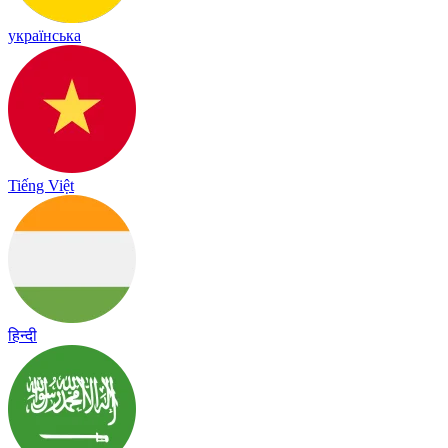
українська
Tiếng Việt
हिन्दी