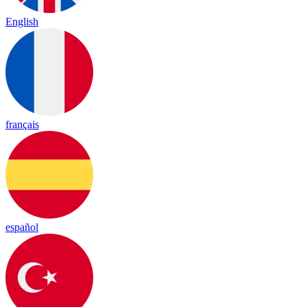
English
français
español