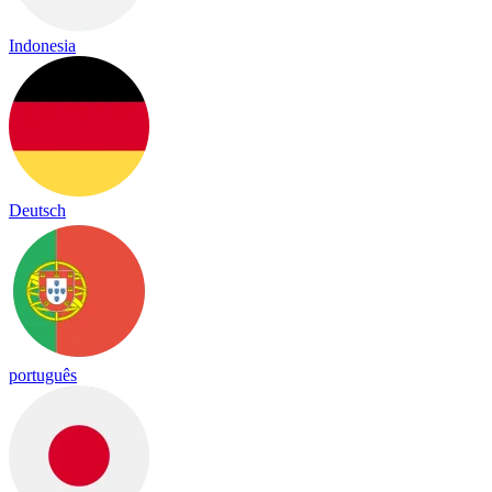
Indonesia
Deutsch
português