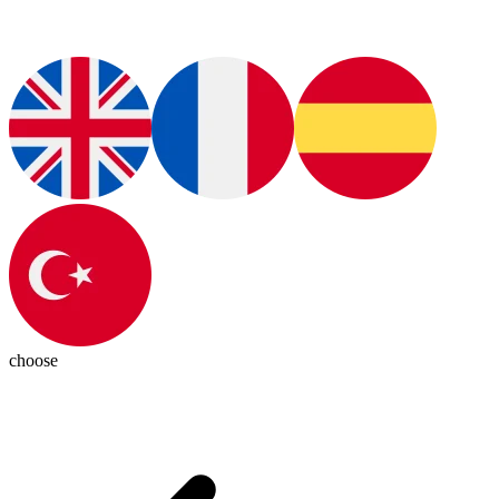
choose