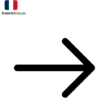
francés
français