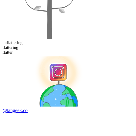
un
flattering
flatter
ing
flatter
@langeek.co