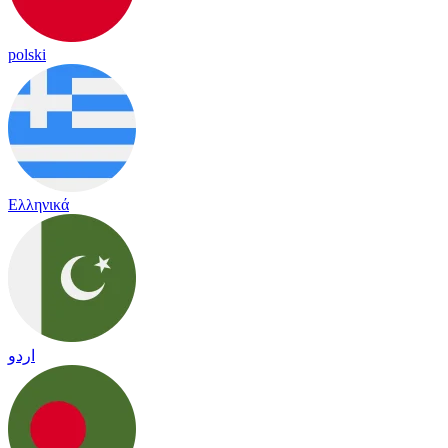
polski
Ελληνικά
اردو