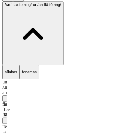
/ʌn.ˈflæ.tə.rɪng/
or /an.flā.tē.ring/
sílabas
fonemas
un
ʌn
an
fla
ˈflæ
flā
tte
tə