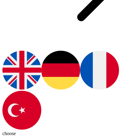
choose