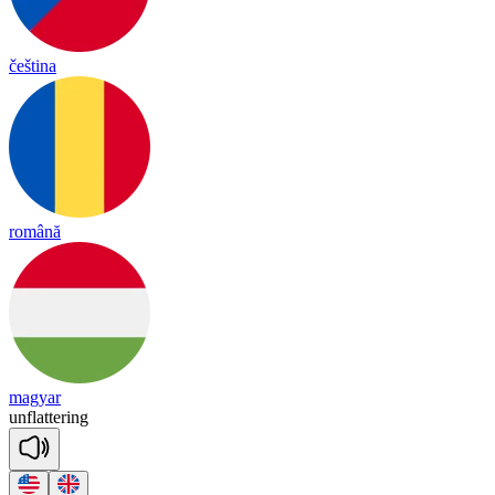
čeština
română
magyar
un
fla
tte
ring