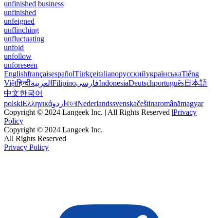
unfinished business
unfinished
unfeigned
unflinching
unfluctuating
unfold
unfollow
unforeseen
English
français
español
Türkçe
italiano
русский
українська
Tiếng
Việt
हिन्दी
العربية
Filipino
فارسی
Indonesia
Deutsch
português
日本語
中文
한국어
polski
Ελληνικά
اردو
বাংলা
Nederlands
svenska
čeština
română
magyar
Copyright © 2024 Langeek Inc. | All Rights Reserved |
Privacy
Policy
Copyright © 2024 Langeek Inc.
All Rights Reserved
Privacy Policy