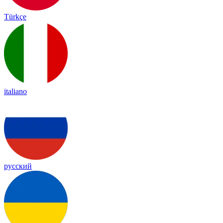
Türkçe
italiano
русский