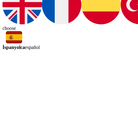
choose
İspanyolca
español