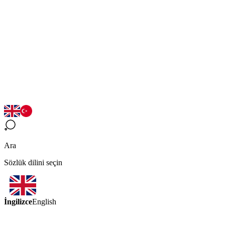
Ara
Sözlük dilini seçin
İngilizce
English