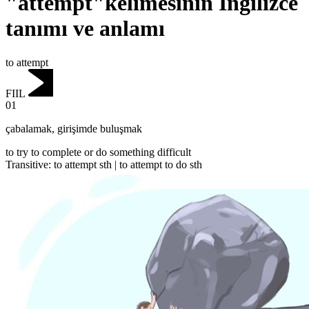
"attempt"kelimesinin İngilizce
tanımı ve anlamı
to attempt
FIIL
01
çabalamak
,
girişimde buluşmak
to try to complete or do something difficult
Transitive
:
to attempt
sth |
to attempt
to do sth