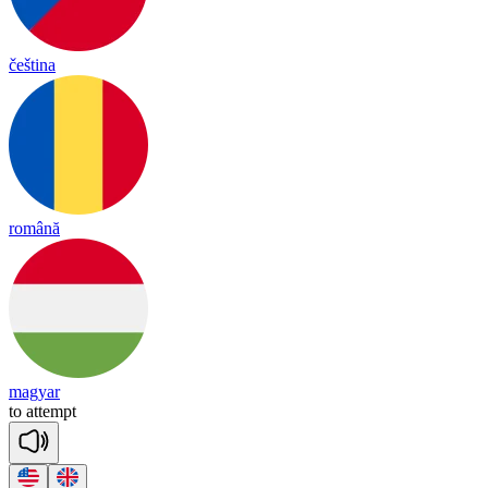
čeština
română
magyar
to
a
ttempt