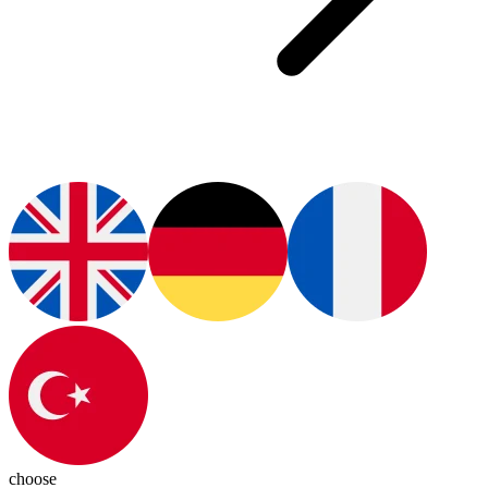
choose