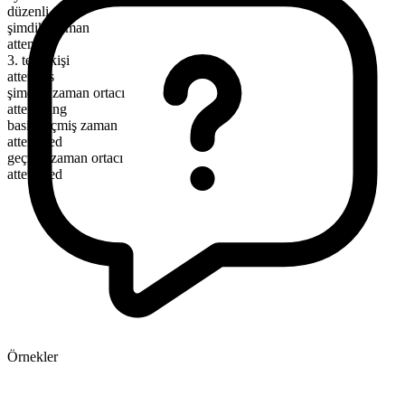
düzenli
şimdiki zaman
attempt
3. tekil kişi
attempts
şimdiki zaman ortacı
attempting
basit geçmiş zaman
attempted
geçmiş zaman ortacı
attempted
Örnekler