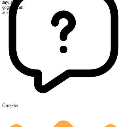
sayılabilir
çoğul biçim
attempts
Örnekler