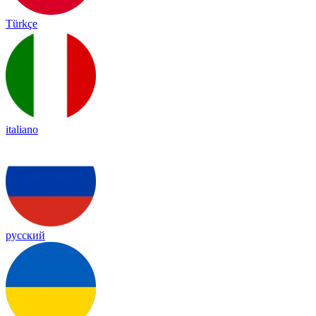
Türkçe
italiano
русский