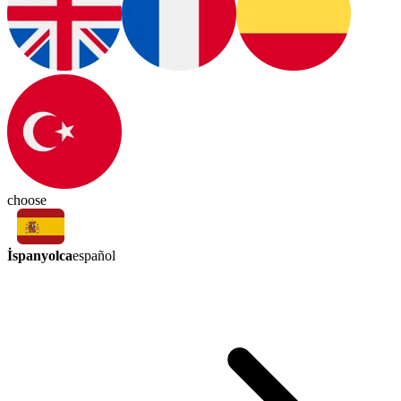
choose
İspanyolca
español