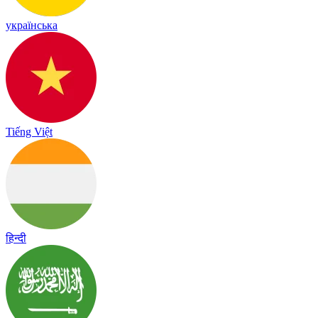
українська
Tiếng Việt
हिन्दी