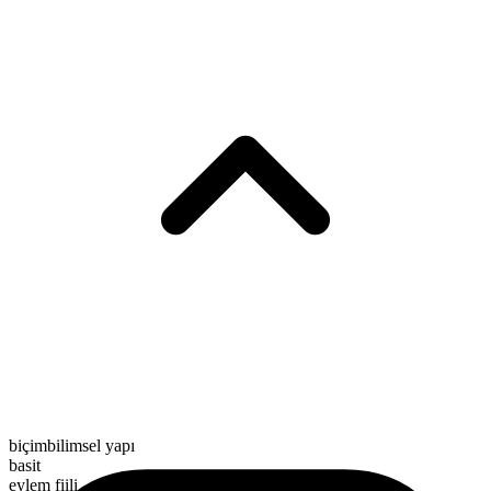
biçimbilimsel yapı
basit
eylem fiili