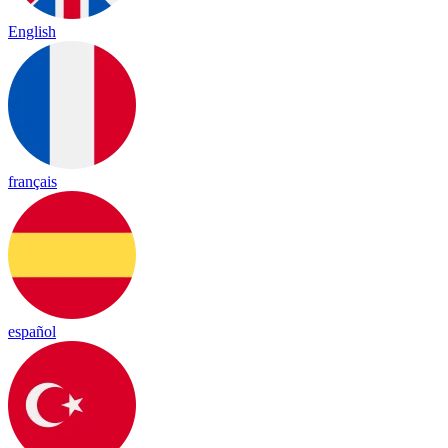
English
français
español