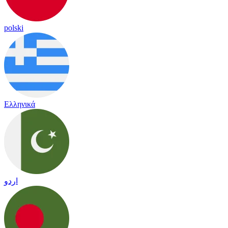
polski
Ελληνικά
اردو