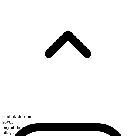
canlılık durumu
soyut
biçimbilimsel yapı
bileşik