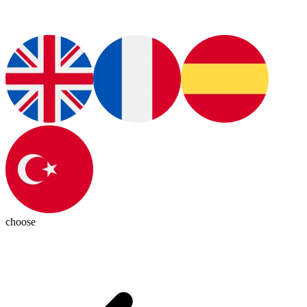
choose