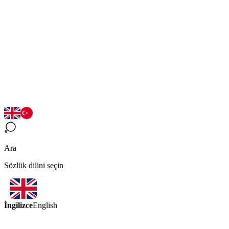
Ara
Sözlük dilini seçin
İngilizce
English