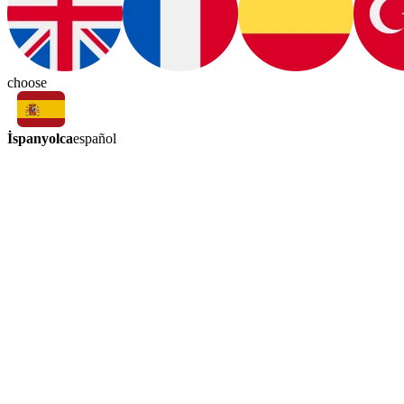
choose
İspanyolca
español