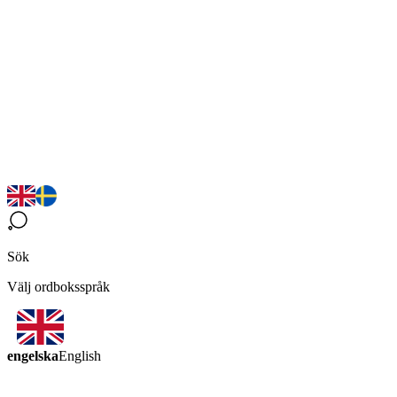
Sök
Välj ordboksspråk
engelska
English