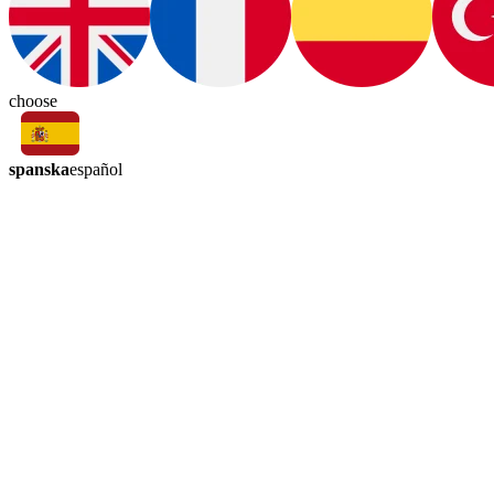
choose
spanska
español