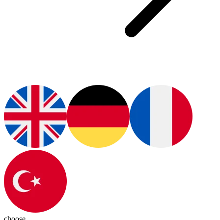
choose