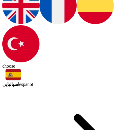
choose
اسپانیایی
español