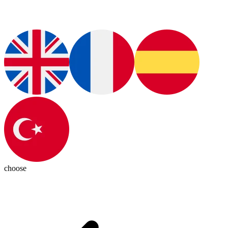
choose