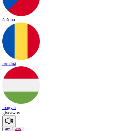
čeština
română
magyar
give
a
way