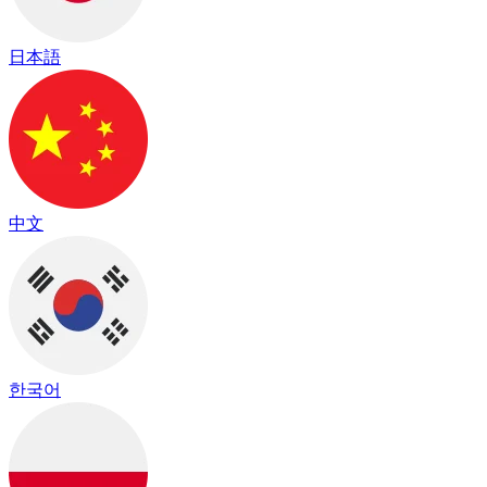
日本語
中文
한국어