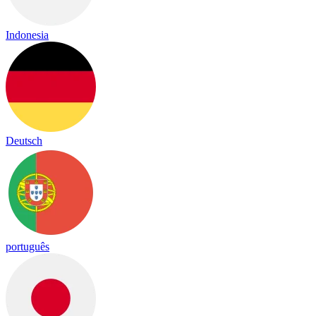
Indonesia
Deutsch
português