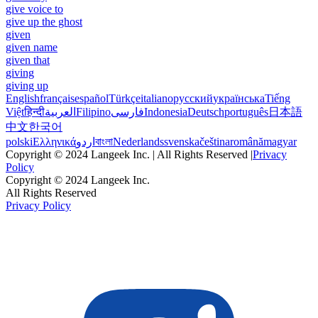
give voice to
give up the ghost
given
given name
given that
giving
giving up
English
français
español
Türkçe
italiano
русский
українська
Tiếng
Việt
हिन्दी
العربية
Filipino
فارسی
Indonesia
Deutsch
português
日本語
中文
한국어
polski
Ελληνικά
اردو
বাংলা
Nederlands
svenska
čeština
română
magyar
Copyright © 2024 Langeek Inc. | All Rights Reserved |
Privacy
Policy
Copyright © 2024 Langeek Inc.
All Rights Reserved
Privacy Policy