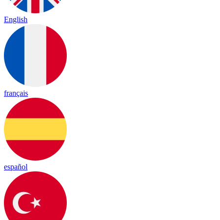
English
français
español