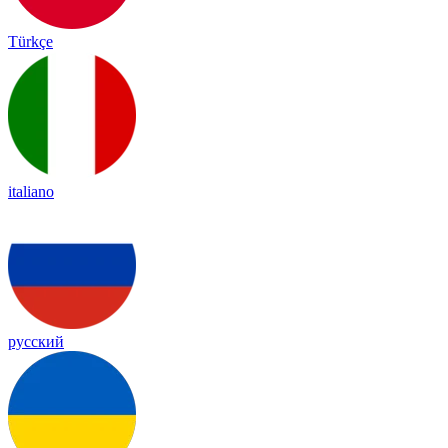
Türkçe
italiano
русский