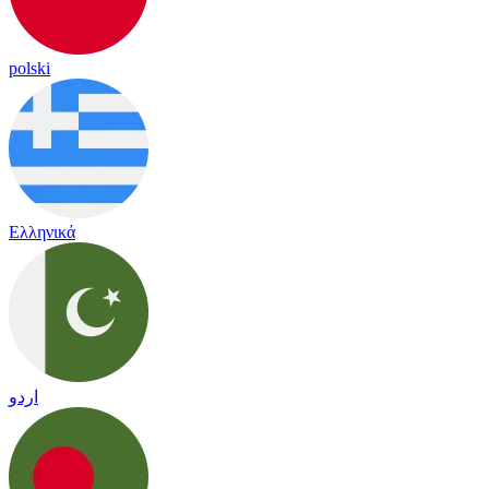
polski
Ελληνικά
اردو