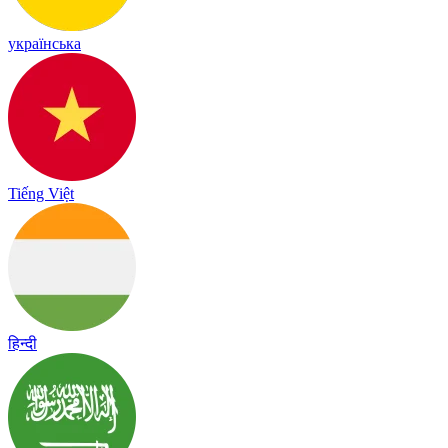
українська
Tiếng Việt
हिन्दी