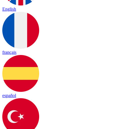
English
français
español