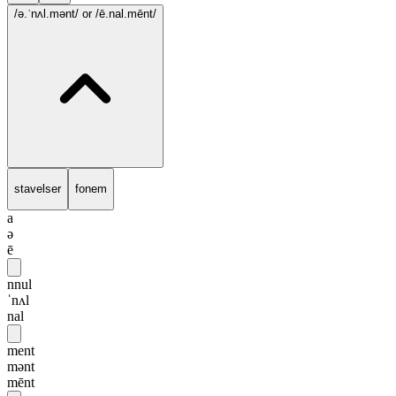
/ə.ˈnʌl.mənt/
or /ē.nal.mēnt/
stavelser
fonem
a
ə
ē
nnul
ˈnʌl
nal
ment
mənt
mēnt