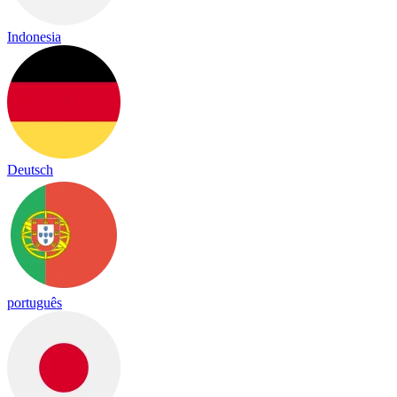
Indonesia
Deutsch
português