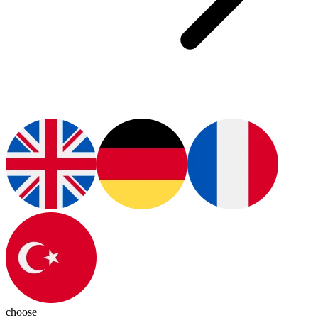
choose