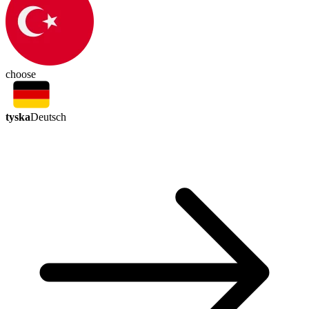
choose
tyska
Deutsch