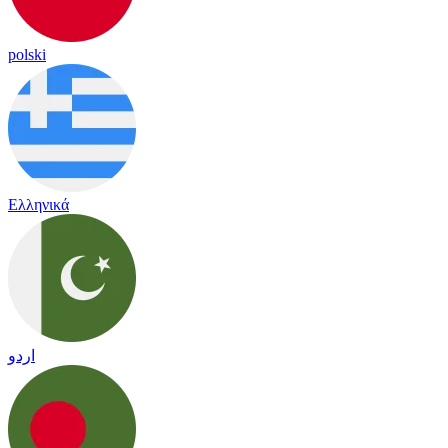
polski
Ελληνικά
اردو