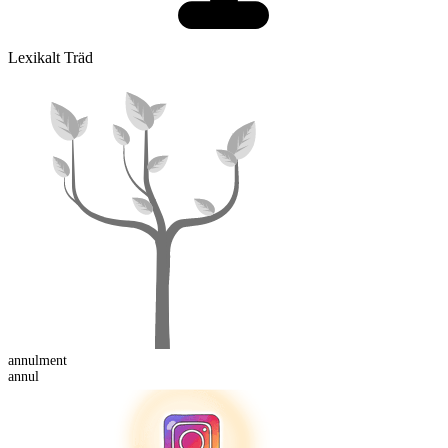
Lexikalt Träd
annul
ment
annul