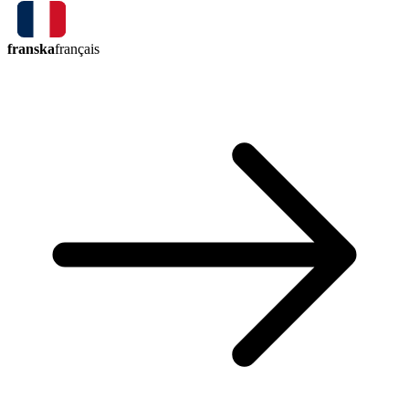
franska
français