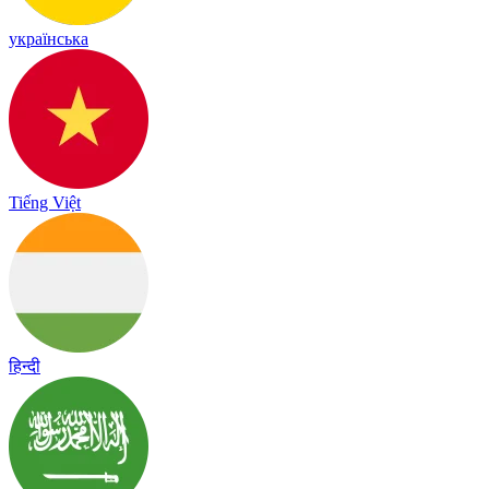
українська
Tiếng Việt
हिन्दी