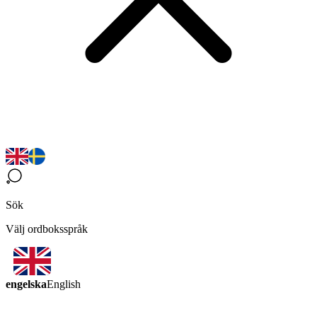
Sök
Välj ordboksspråk
engelska
English