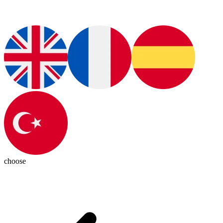
choose