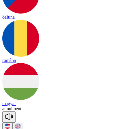
čeština
română
magyar
a
nnul
ment