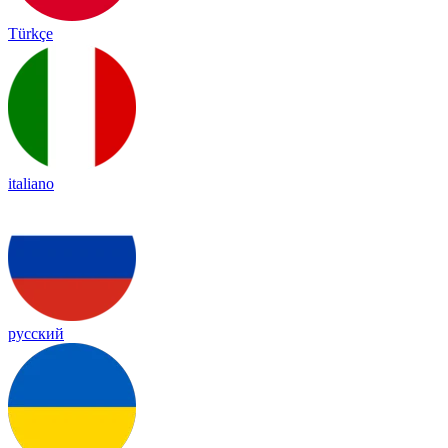
Türkçe
italiano
русский