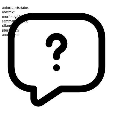
animacitetsstatus
abstrakt
morfologisk sammansättning
sammansättning
räknebart
pluralform
annulments