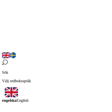
Sök
Välj ordboksspråk
engelska
English