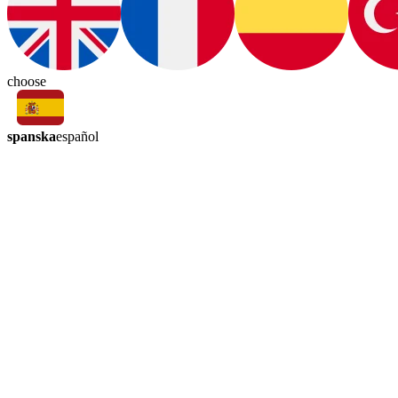
choose
spanska
español