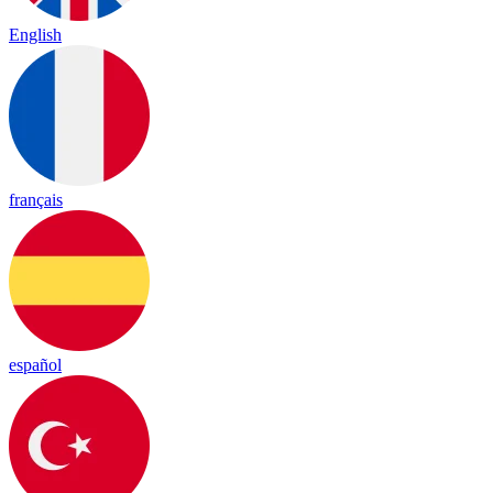
English
français
español