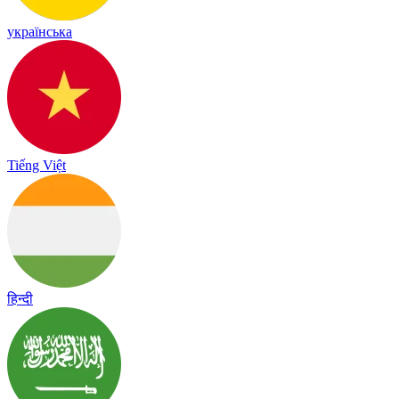
українська
Tiếng Việt
हिन्दी