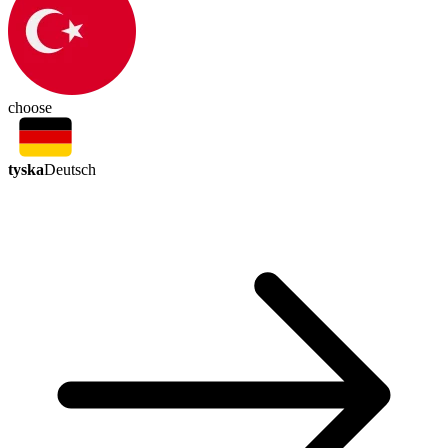
choose
tyska
Deutsch