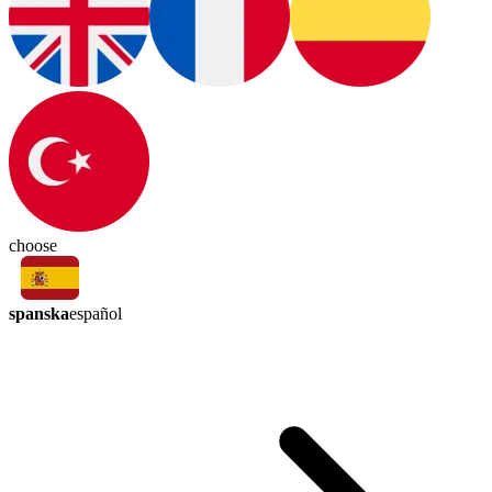
choose
spanska
español