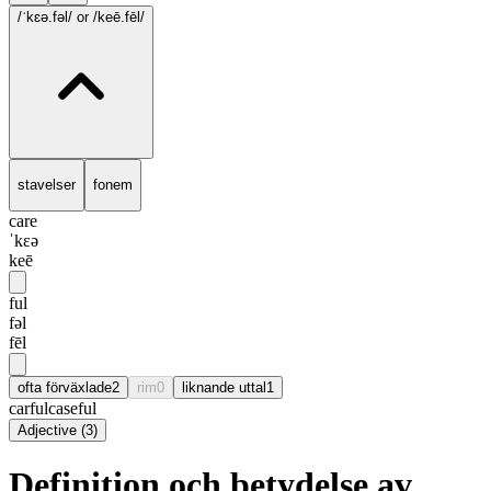
/ˈkɛə.fəl/
or /keē.fēl/
stavelser
fonem
care
ˈkɛə
keē
ful
fəl
fēl
ofta förväxlade
2
rim
0
liknande uttal
1
carful
caseful
Adjective
(
3
)
Definition och betydelse av