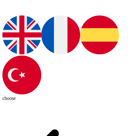
choose