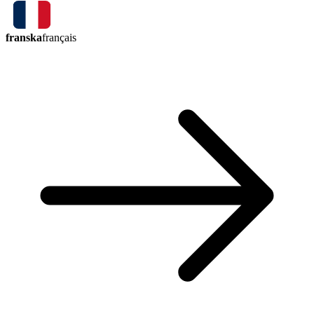
franska
français