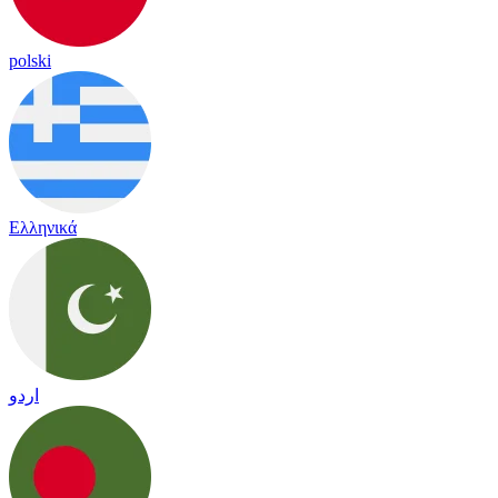
polski
Ελληνικά
اردو