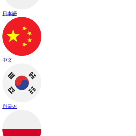
日本語
中文
한국어