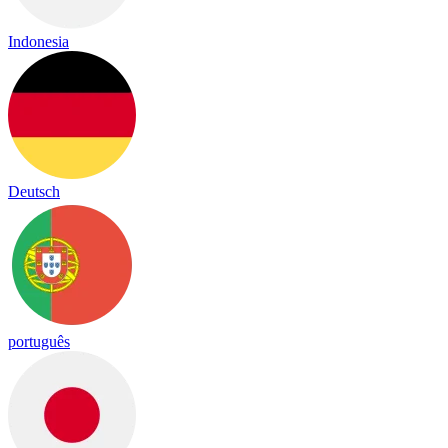
Indonesia
Deutsch
português