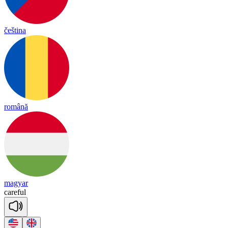
čeština
română
magyar
care
ful