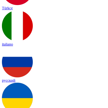
Türkçe
italiano
русский