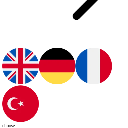
choose