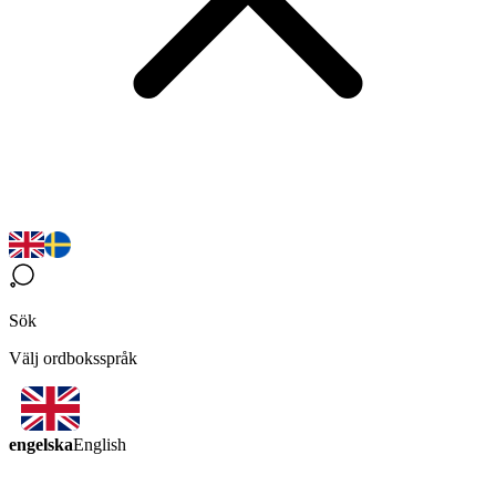
Sök
Välj ordboksspråk
engelska
English