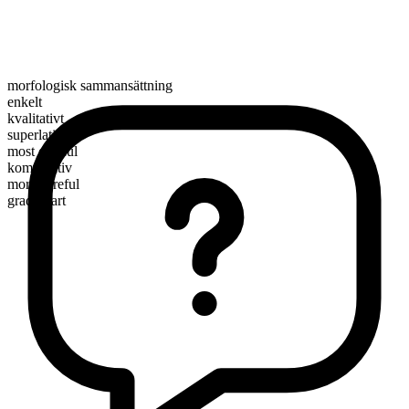
morfologisk sammansättning
enkelt
kvalitativt
superlativ
most careful
komparativ
more careful
graderbart