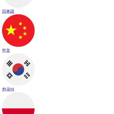
日本語
中文
한국어