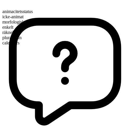
animacitetsstatus
icke-animat
morfologisk sammansättning
enkelt
räknebart
pluralform
calendars