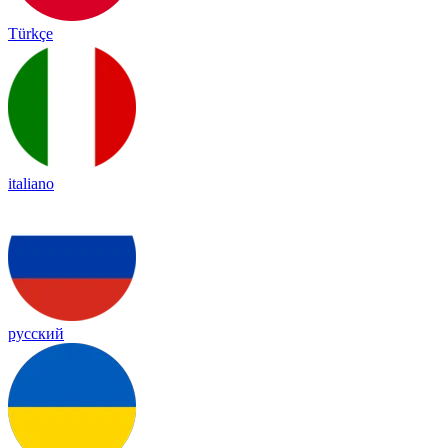
Türkçe
italiano
русский