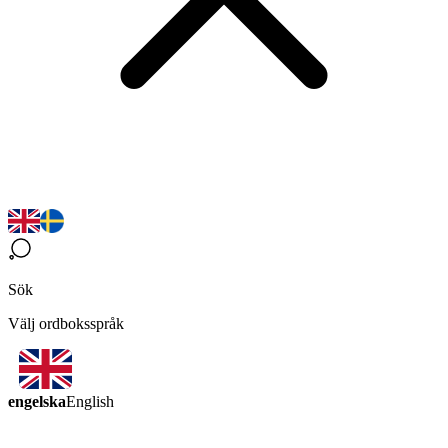
Sök
Välj ordboksspråk
engelska
English