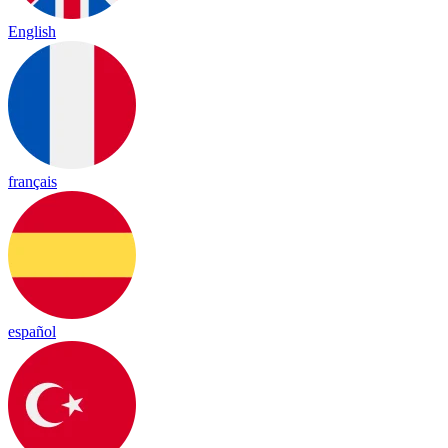
English
français
español