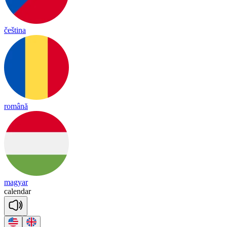
čeština
română
magyar
ca
len
dar