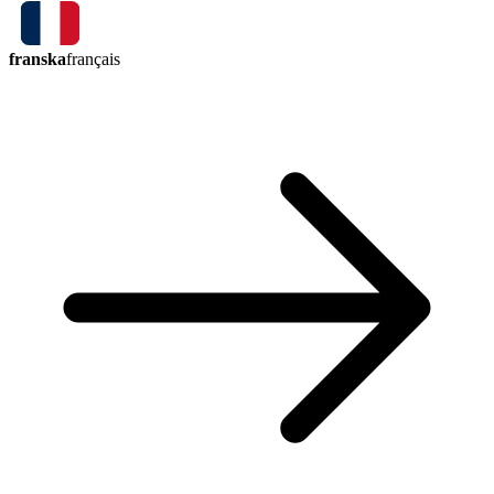
franska
français