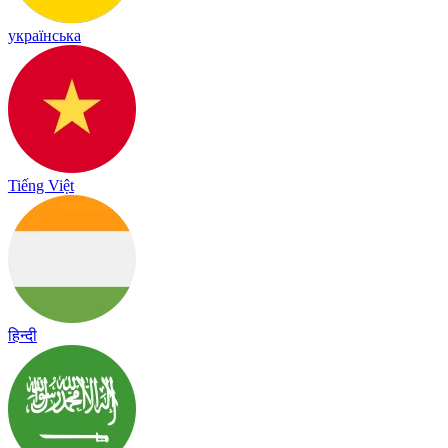
українська
Tiếng Việt
हिन्दी