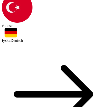
choose
tyska
Deutsch