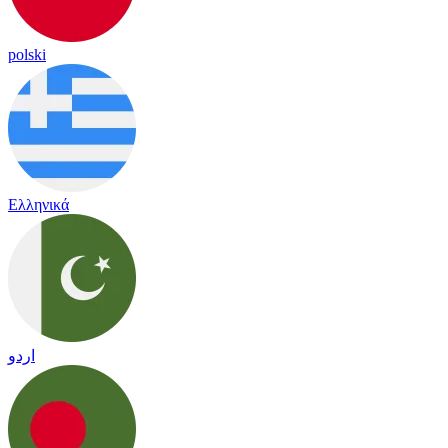
polski
Ελληνικά
اردو