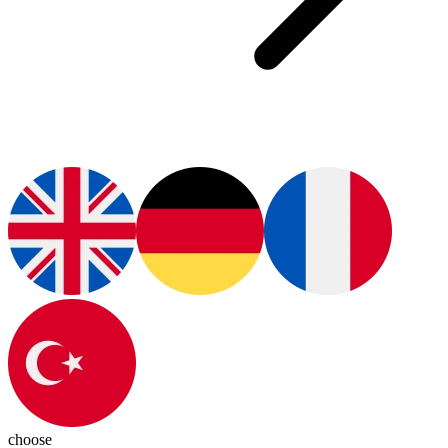
choose