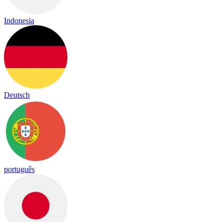
Indonesia
Deutsch
português