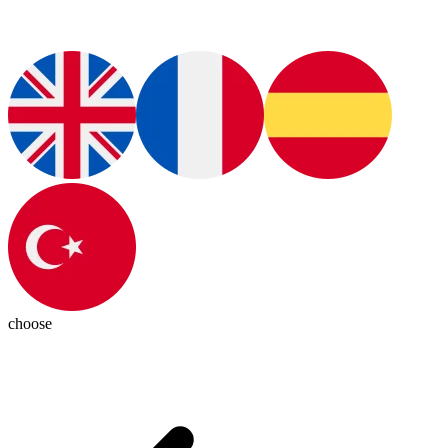
choose