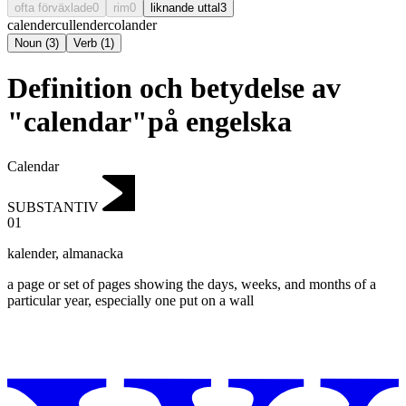
ofta förväxlade
0
rim
0
liknande uttal
3
calender
cullender
colander
Noun
(
3
)
Verb
(
1
)
Definition och betydelse av
"calendar"på engelska
Calendar
SUBSTANTIV
01
kalender
,
almanacka
a page or set of pages showing the days, weeks, and months of a
particular year, especially one put on a wall