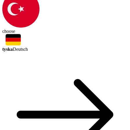
choose
tyska
Deutsch