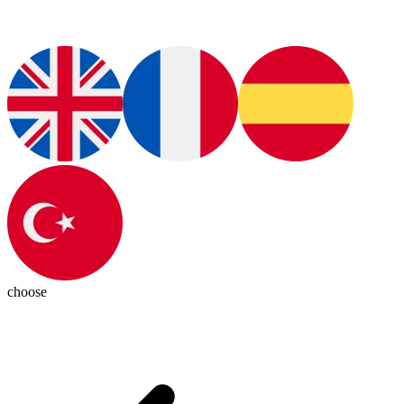
choose