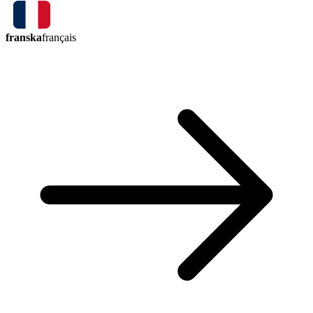
franska
français