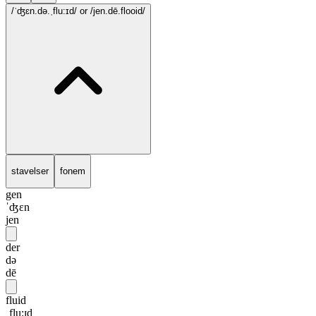
/ˈʤɛn.də.ˌflu:ɪd/
or /jen.dē.flooid/
stavelser
fonem
gen
ˈʤɛn
jen
der
də
dē
fluid
ˌflu:ɪd