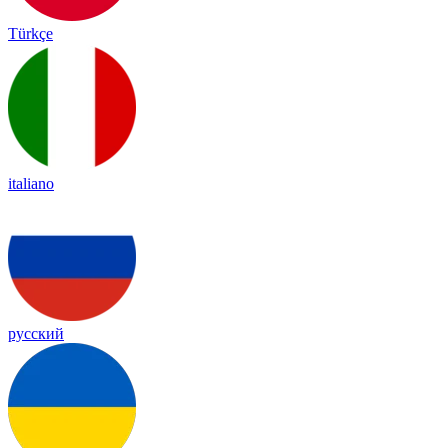
Türkçe
italiano
русский