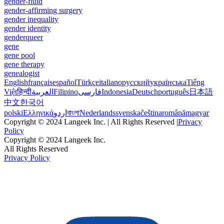
gender-fluid
gender-affirming surgery
gender inequality
gender identity
genderqueer
gene
gene pool
gene therapy
genealogist
English
français
español
Türkçe
italiano
русский
українська
Tiếng
Việt
हिन्दी
العربية
Filipino
فارسی
Indonesia
Deutsch
português
日本語
中文
한국어
polski
Ελληνικά
اردو
বাংলা
Nederlands
svenska
čeština
română
magyar
Copyright © 2024 Langeek Inc. | All Rights Reserved |
Privacy
Policy
Copyright © 2024 Langeek Inc.
All Rights Reserved
Privacy Policy