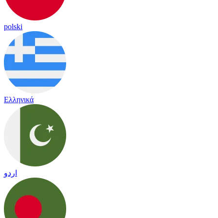
polski
Ελληνικά
اردو