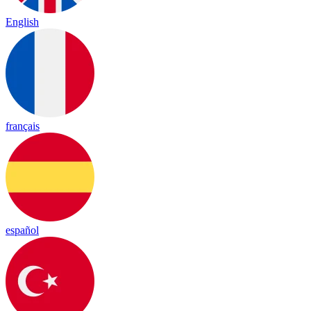
English
français
español