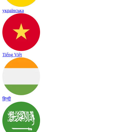
українська
Tiếng Việt
हिन्दी