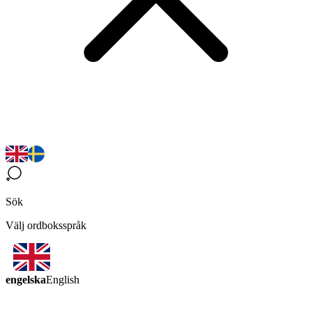
Sök
Välj ordboksspråk
engelska
English