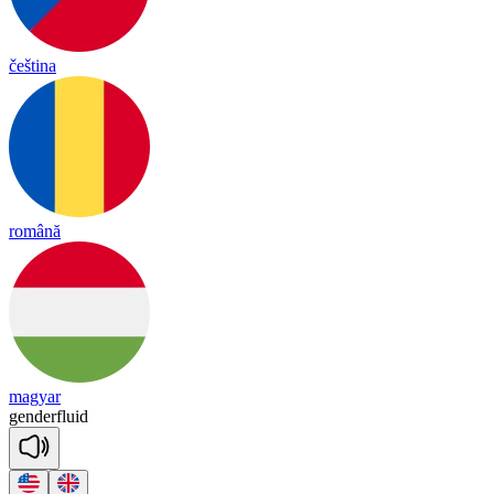
čeština
română
magyar
gen
der
fluid