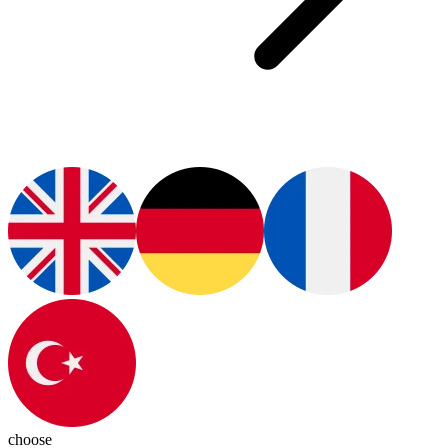
choose