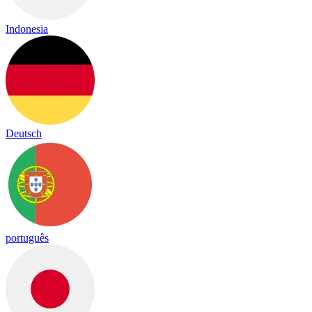
Indonesia
Deutsch
português