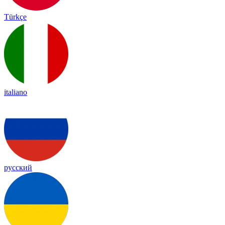
Türkçe
italiano
русский