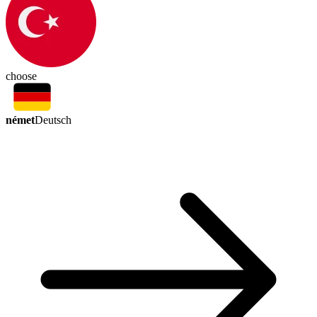
choose
német
Deutsch