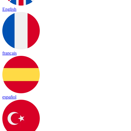
English
français
español