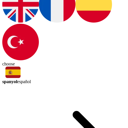
choose
spanyol
español