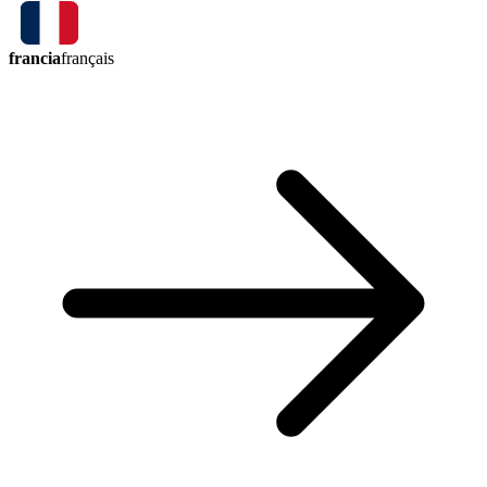
francia
français