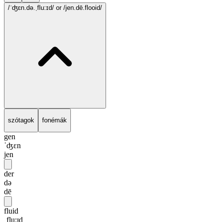
/ˈʤɛn.də.ˌflu:ɪd/
or /jen.dē.flooid/
szótagok
fonémák
gen
ˈʤɛn
jen
der
də
dē
fluid
ˌflu:ɪd