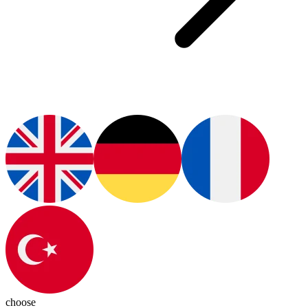
choose