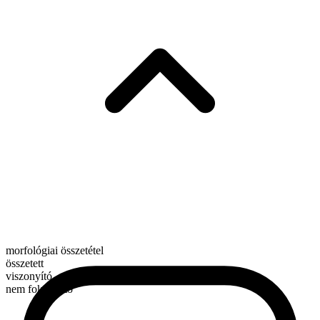
morfológiai összetétel
összetett
viszonyító
nem fokozható