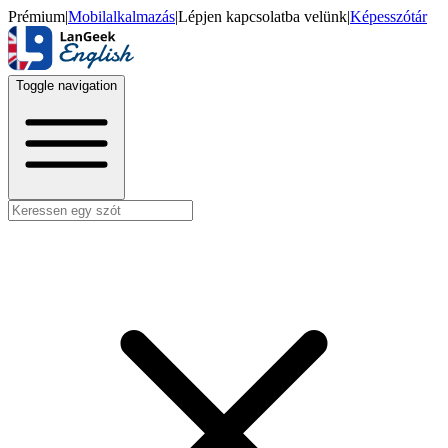
Prémium
|
Mobilalkalmazás
|
Lépjen kapcsolatba velünk
|
Képesszótár
Toggle navigation