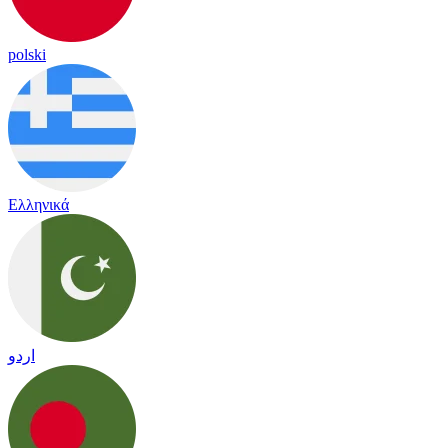
polski
Ελληνικά
اردو