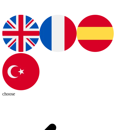
choose