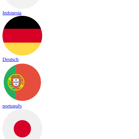
Indonesia
Deutsch
português