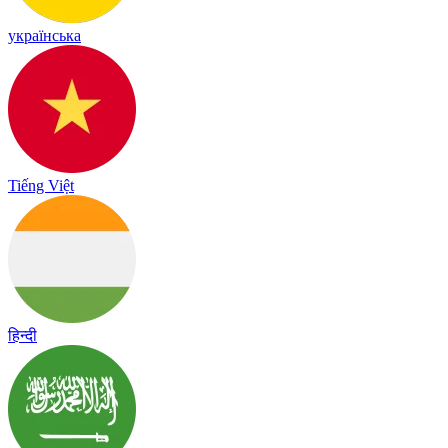
українська
Tiếng Việt
हिन्दी