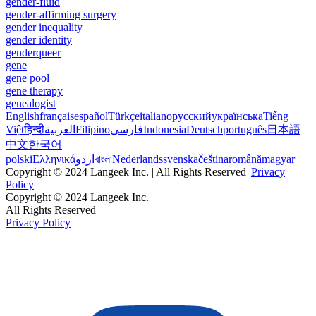
gender-fluid
gender-affirming surgery
gender inequality
gender identity
genderqueer
gene
gene pool
gene therapy
genealogist
English
français
español
Türkçe
italiano
русский
українська
Tiếng
Việt
हिन्दी
العربية
Filipino
فارسی
Indonesia
Deutsch
português
日本語
中文
한국어
polski
Ελληνικά
اردو
বাংলা
Nederlands
svenska
čeština
română
magyar
Copyright © 2024 Langeek Inc. | All Rights Reserved |
Privacy
Policy
Copyright © 2024 Langeek Inc.
All Rights Reserved
Privacy Policy