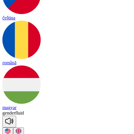
čeština
română
magyar
gen
der
fluid