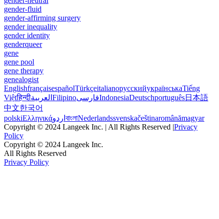
gender-neutral
gender-fluid
gender-affirming surgery
gender inequality
gender identity
genderqueer
gene
gene pool
gene therapy
genealogist
English
français
español
Türkçe
italiano
русский
українська
Tiếng
Việt
हिन्दी
العربية
Filipino
فارسی
Indonesia
Deutsch
português
日本語
中文
한국어
polski
Ελληνικά
اردو
বাংলা
Nederlands
svenska
čeština
română
magyar
Copyright © 2024 Langeek Inc. | All Rights Reserved |
Privacy
Policy
Copyright © 2024 Langeek Inc.
All Rights Reserved
Privacy Policy