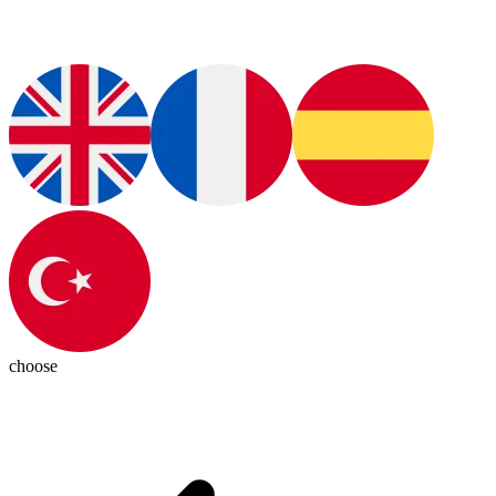
choose