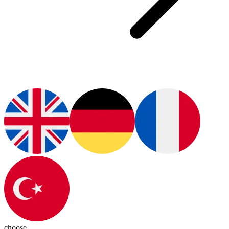
choose