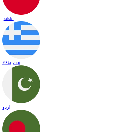
polski
Ελληνικά
اردو