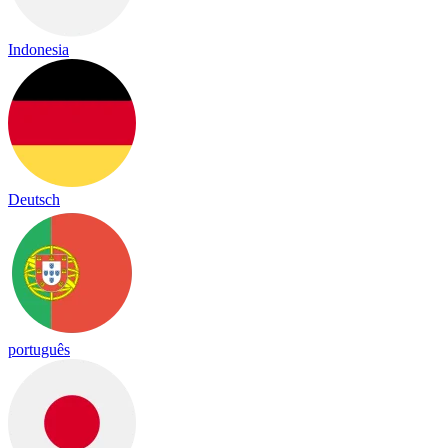
Indonesia
Deutsch
português