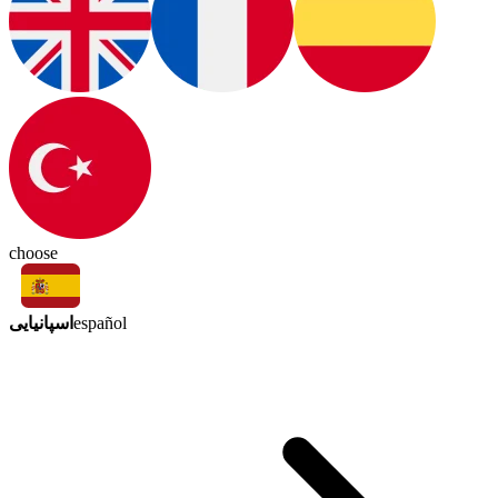
choose
اسپانیایی
español