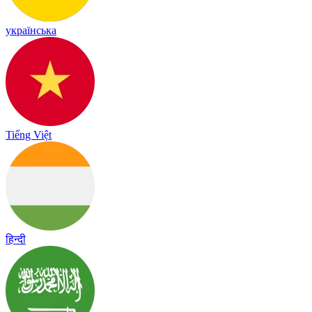
українська
Tiếng Việt
हिन्दी