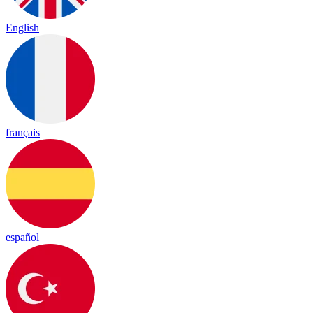
English
français
español