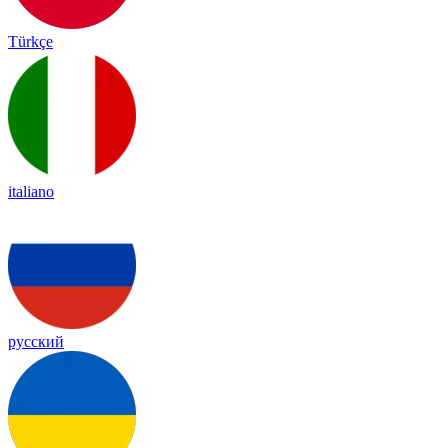
Türkçe
italiano
русский