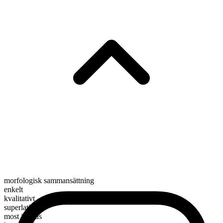
morfologisk sammansättning
enkelt
kvalitativt
superlativ
most joyous