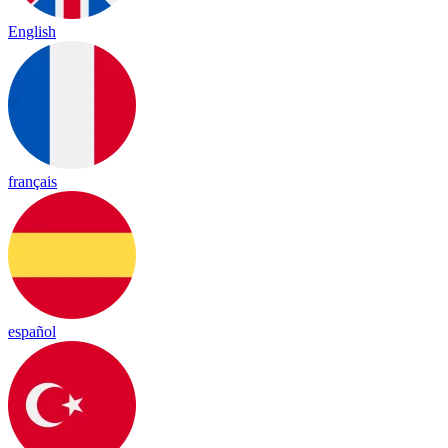
English
français
español