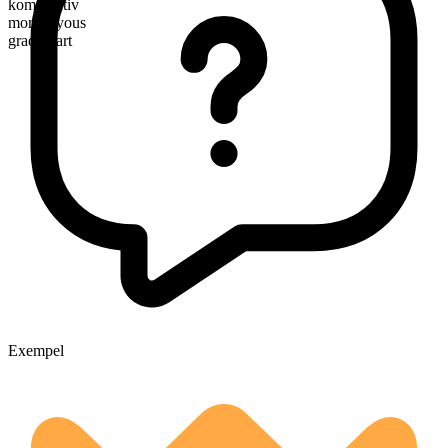
komparativ
more joyous
graderbart
Exempel