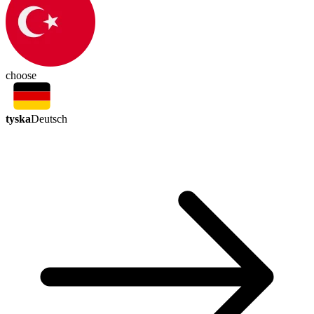
choose
tyska
Deutsch