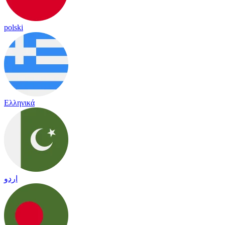
polski
Ελληνικά
اردو