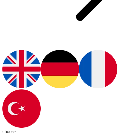
choose