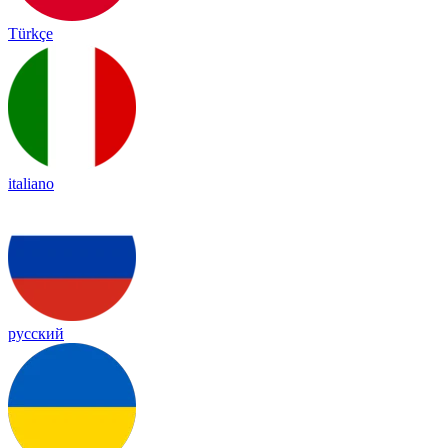
Türkçe
italiano
русский