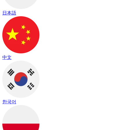
日本語
中文
한국어