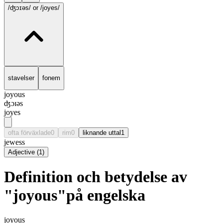
/ʤɔɪəs/
or /joyes/
stavelser
fonem
joyous
ʤɔɪəs
joyes
ofta förväxlade
0
rim
0
liknande uttal
1
jewess
Adjective
(
1
)
Definition och betydelse av
"joyous"på engelska
joyous