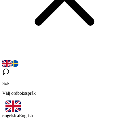
Sök
Välj ordboksspråk
engelska
English