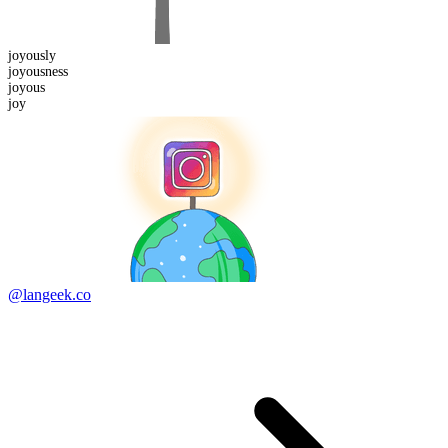
joyous
ly
joyous
ness
joy
ous
joy
@langeek.co