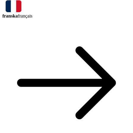
franska
français