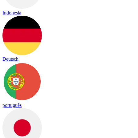
Indonesia
Deutsch
português