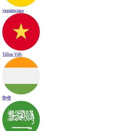
українська
Tiếng Việt
हिन्दी