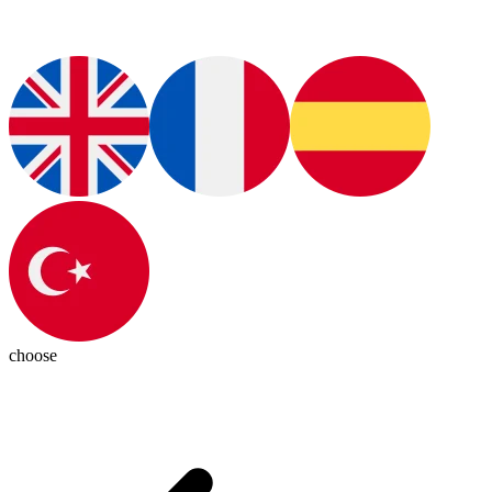
choose