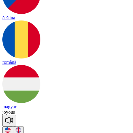
čeština
română
magyar
joyous