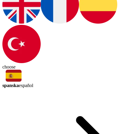
choose
spanska
español