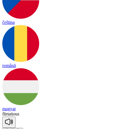
čeština
română
magyar
flir
ta
tious