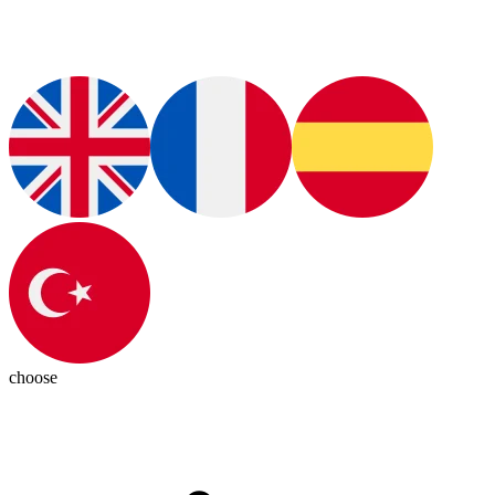
choose