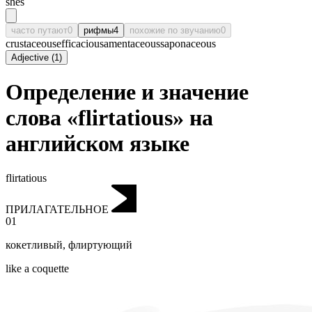
shēs
часто путают
0
рифмы
4
похожие по звучанию
0
crustaceous
efficacious
amentaceous
saponaceous
Adjective
(
1
)
Определение и значение
слова «flirtatious» на
английском языке
flirtatious
ПРИЛАГАТЕЛЬНОЕ
01
кокетливый
,
флиртующий
like a coquette