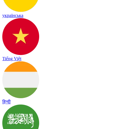
українська
Tiếng Việt
हिन्दी