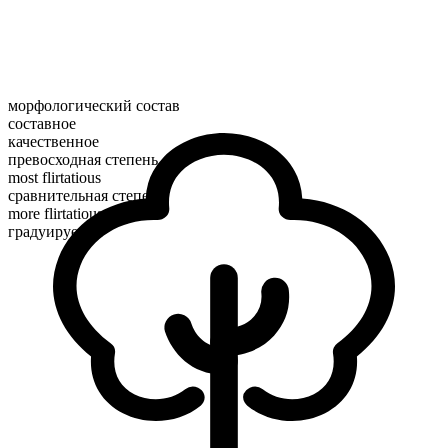
морфологический состав
составное
качественное
превосходная степень
most flirtatious
сравнительная степень
more flirtatious
градуируемое