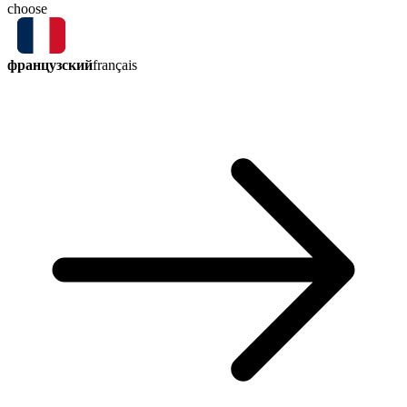
choose
французский
français