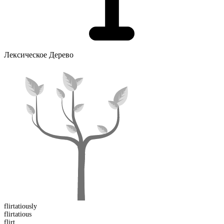
Лексическое Дерево
flirtatious
ly
flirtatious
flirt