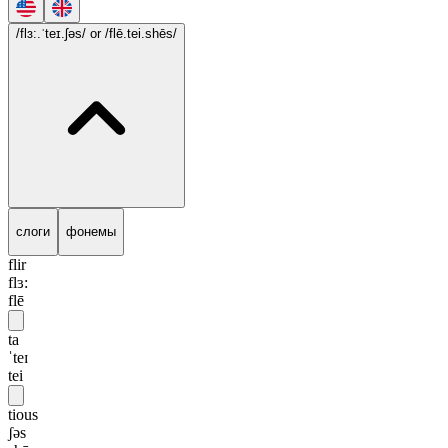
/flɜ:.ˈteɪ.ʃəs/
or /flē.tei.shēs/
слоги
фонемы
flir
flɜ:
flē
ta
ˈteɪ
tei
tious
ʃəs