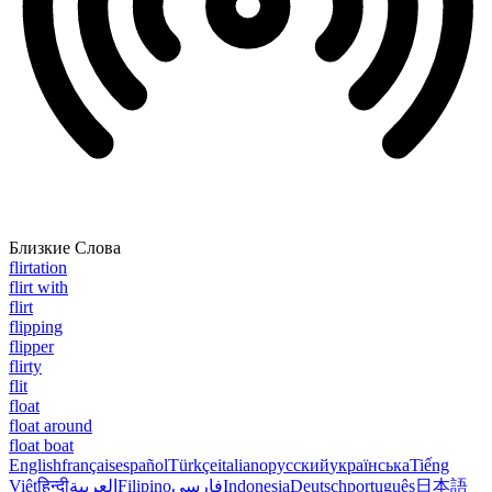
Близкие Слова
flirtation
flirt with
flirt
flipping
flipper
flirty
flit
float
float around
float boat
English
français
español
Türkçe
italiano
русский
українська
Tiếng
Việt
हिन्दी
العربية
Filipino
فارسی
Indonesia
Deutsch
português
日本語