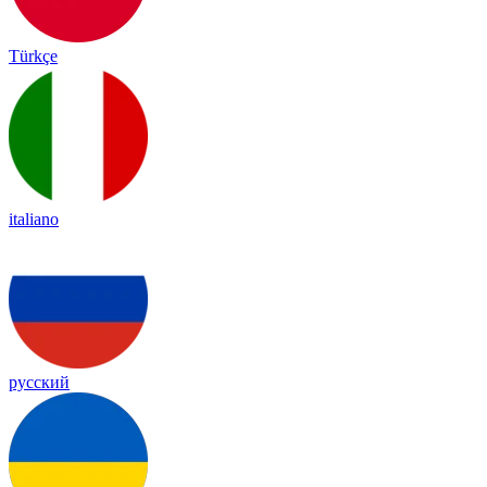
Türkçe
italiano
русский