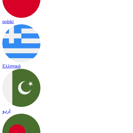
polski
Ελληνικά
اردو