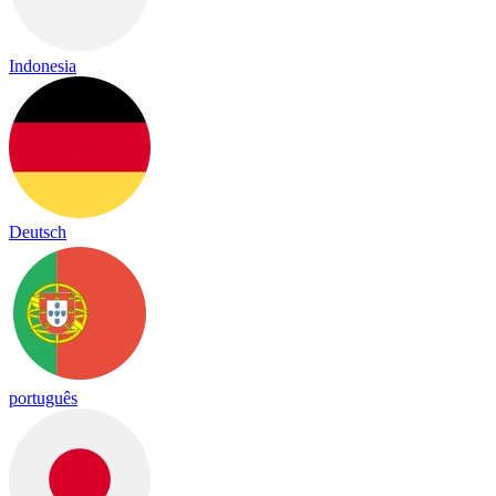
Indonesia
Deutsch
português