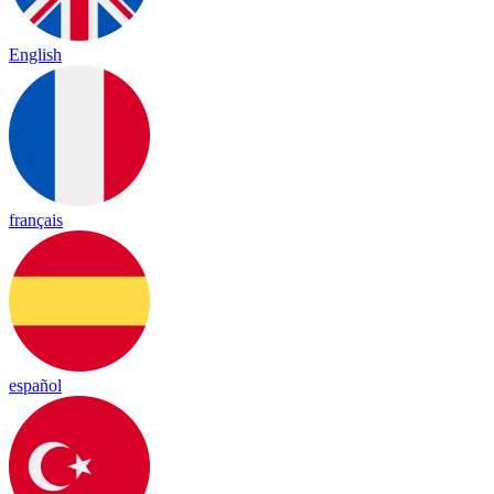
English
français
español