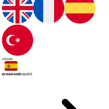
choose
испанский
español