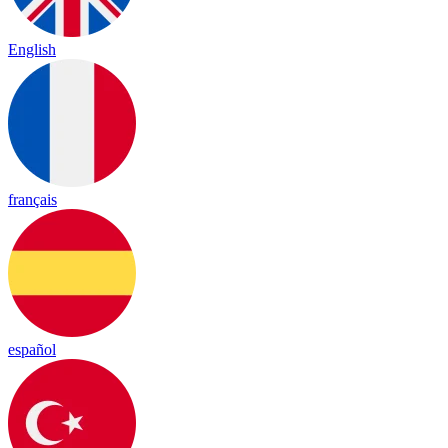
English
français
español