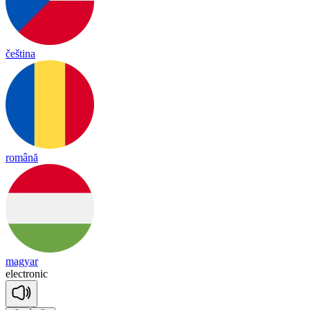
čeština
română
magyar
e
lect
ro
nic