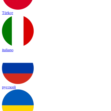
Türkçe
italiano
русский