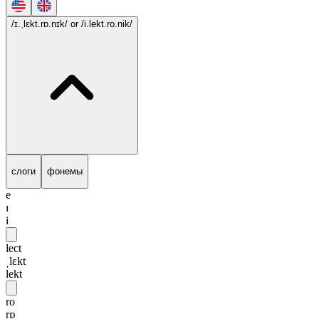
/ɪ.ˌlɛkt.rɒ.nɪk/
or /i.lekt.ro.nik/
слоги
фонемы
e
ɪ
i
lect
ˌlɛkt
lekt
ro
rɒ