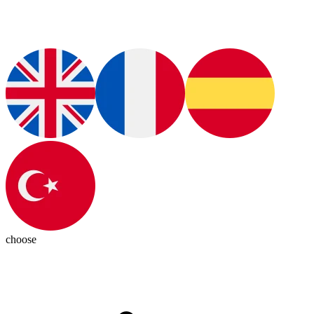
choose