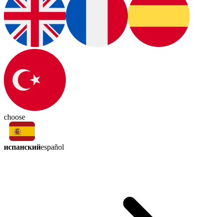
choose
испанский
español