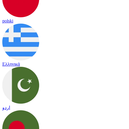
polski
Ελληνικά
اردو