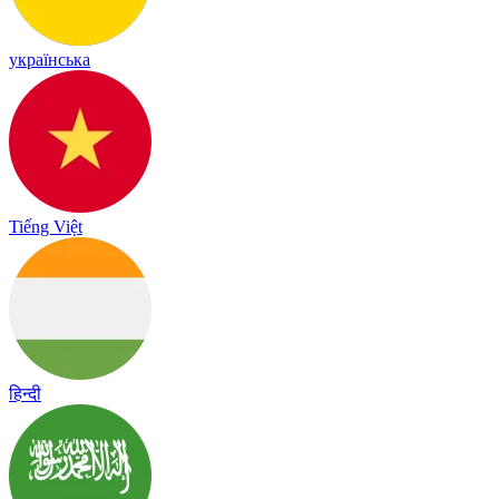
українська
Tiếng Việt
हिन्दी