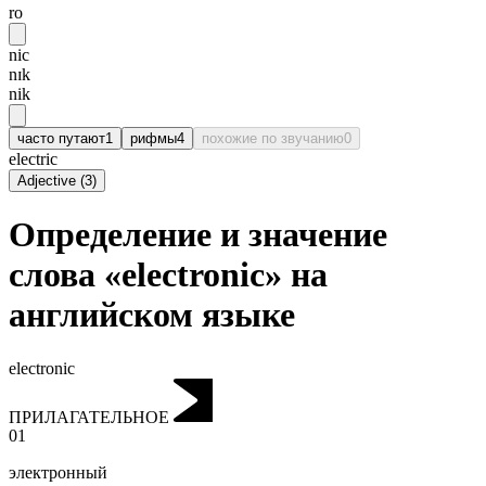
ro
nic
nɪk
nik
часто путают
1
рифмы
4
похожие по звучанию
0
electric
Adjective
(
3
)
Определение и значение
слова «electronic» на
английском языке
electronic
ПРИЛАГАТЕЛЬНОЕ
01
электронный