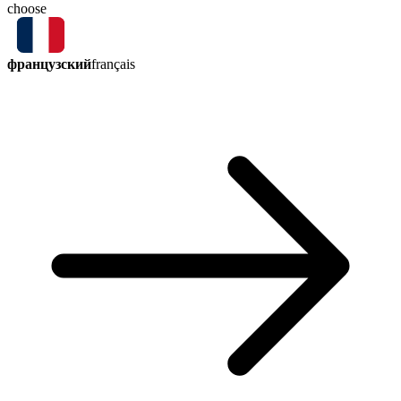
choose
французский
français