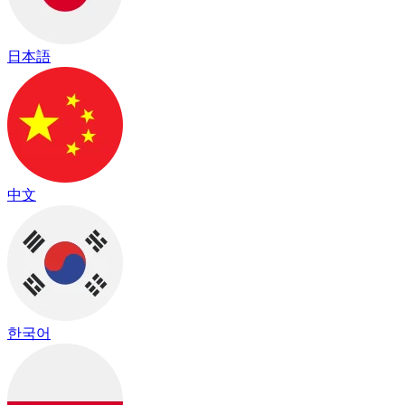
日本語
中文
한국어