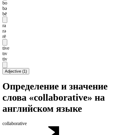
bo
bə
bē
ra
rə
rē
tive
tɪv
tiv
Adjective
(
1
)
Определение и значение
слова «collaborative» на
английском языке
collaborative