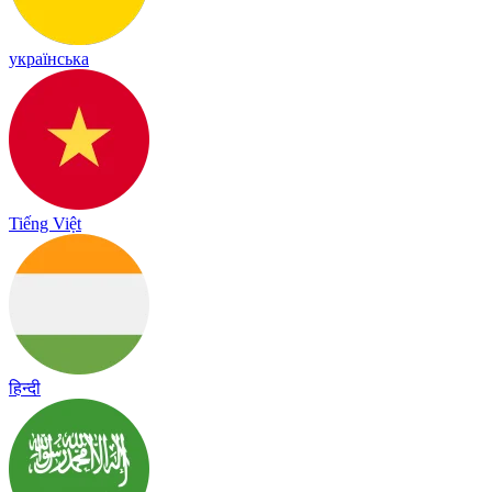
українська
Tiếng Việt
हिन्दी