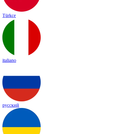
Türkçe
italiano
русский