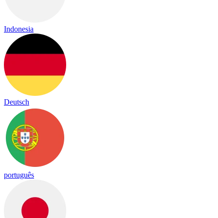
Indonesia
Deutsch
português