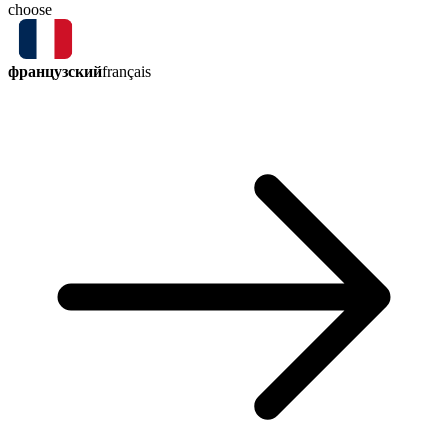
choose
французский
français