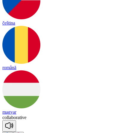
čeština
română
magyar
co
lla
bo
ra
tive