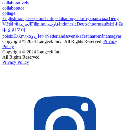
collaboratively
collaborator
collage
English
français
español
Türkçe
italiano
русский
українська
Tiếng
Việt
हिन्दी
العربية
Filipino
فارسی
Indonesia
Deutsch
português
日本語
中文
한국어
polski
Ελληνικά
اردو
বাংলা
Nederlands
svenska
čeština
română
magyar
Copyright © 2024 Langeek Inc. | All Rights Reserved |
Privacy
Policy
Copyright © 2024 Langeek Inc.
All Rights Reserved
Privacy Policy