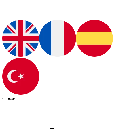
choose