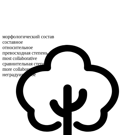
морфологический состав
составное
относительное
превосходная степень
most collaborative
сравнительная степень
more collaborative
неградуируемое