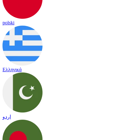
polski
Ελληνικά
اردو