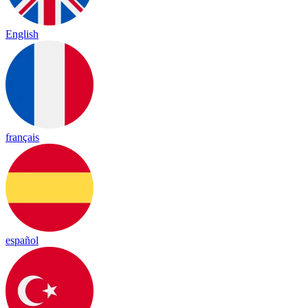
English
français
español