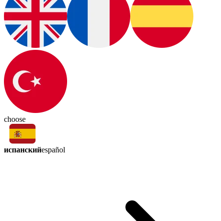
choose
испанский
español