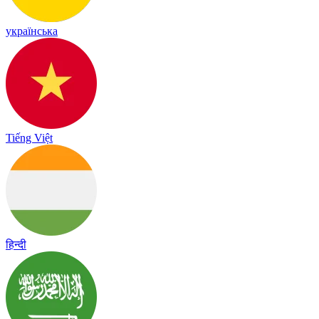
українська
Tiếng Việt
हिन्दी