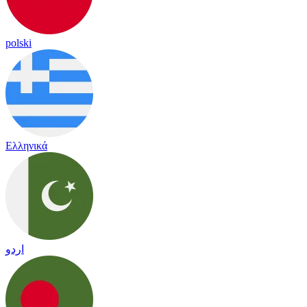
polski
Ελληνικά
اردو