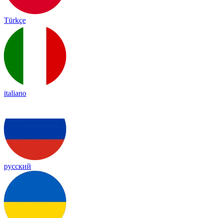
Türkçe
italiano
русский