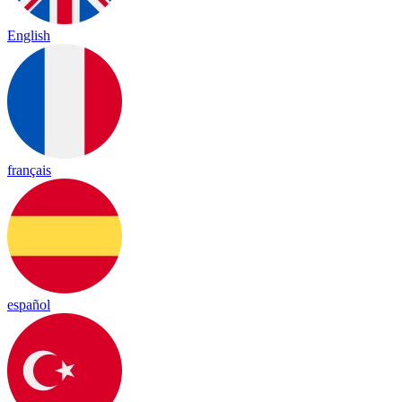
English
français
español