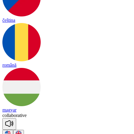
čeština
română
magyar
co
lla
bo
ra
tive