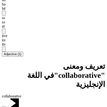
bə
bē
ra
rə
rē
tive
tɪv
tiv
Adjective
(
1
)
تعريف ومعنى
"collaborative"في اللغة
الإنجليزية
collaborative
صفة