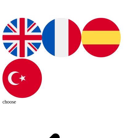
choose