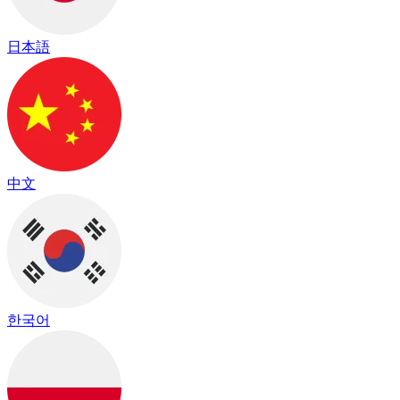
日本語
中文
한국어