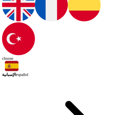
choose
الإسبانية
español