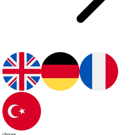
choose