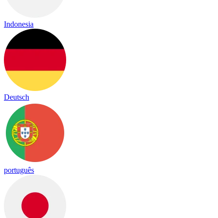
Indonesia
Deutsch
português