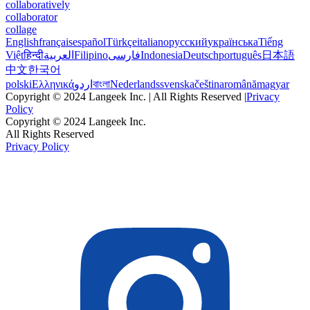
collaboratively
collaborator
collage
English
français
español
Türkçe
italiano
русский
українська
Tiếng
Việt
हिन्दी
العربية
Filipino
فارسی
Indonesia
Deutsch
português
日本語
中文
한국어
polski
Ελληνικά
اردو
বাংলা
Nederlands
svenska
čeština
română
magyar
Copyright © 2024 Langeek Inc. | All Rights Reserved |
Privacy
Policy
Copyright © 2024 Langeek Inc.
All Rights Reserved
Privacy Policy