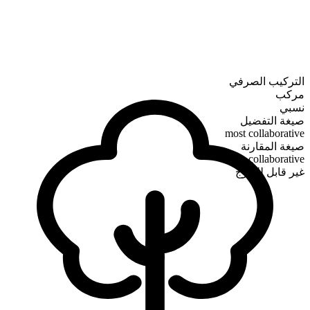
التركيب الصرفي
مركب
نسبي
صيغة التفضيل
most collaborative
صيغة المقارنة
more collaborative
غير قابل للتدرج