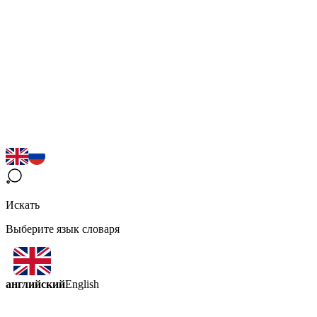
Искать
Выберите язык словаря
английский
English