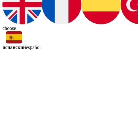
choose
испанский
español