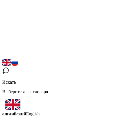
Искать
Выберите язык словаря
английский
English