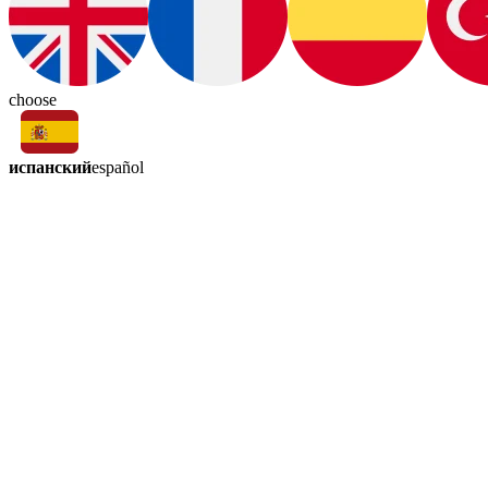
choose
испанский
español