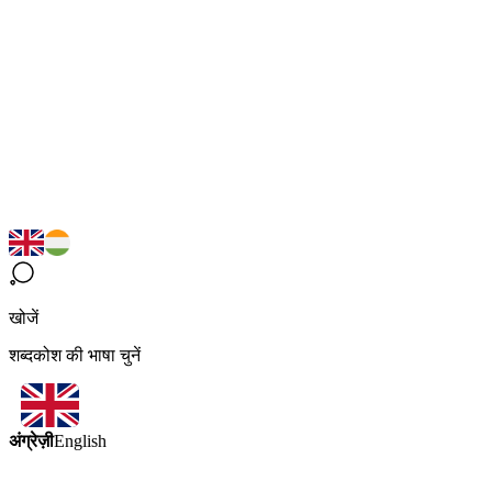
खोजें
शब्दकोश की भाषा चुनें
अंग्रेज़ी
English