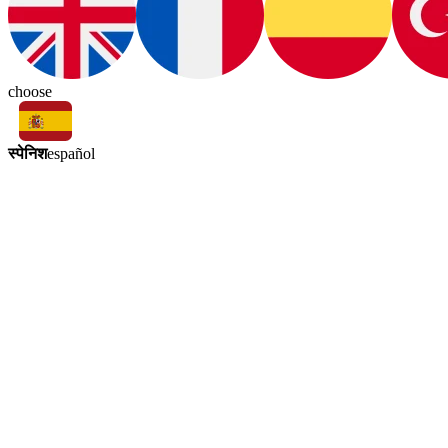
choose
स्पेनिश
español