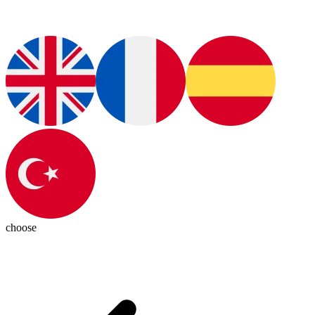
choose