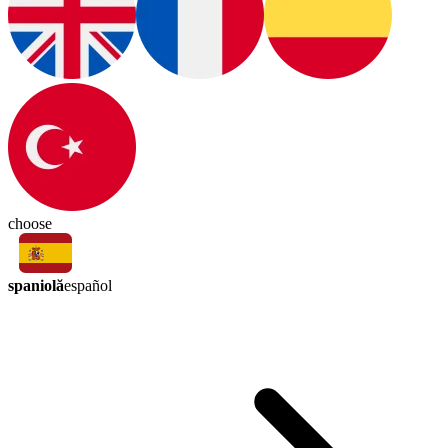
choose
spaniolă
español