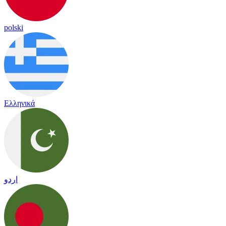
polski
Ελληνικά
اردو