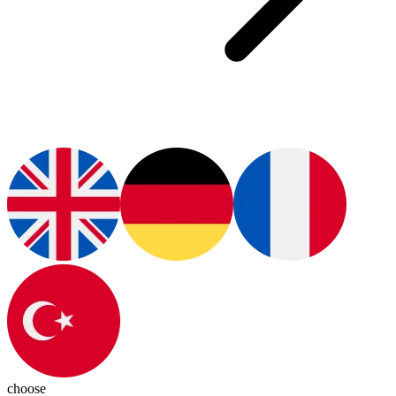
choose