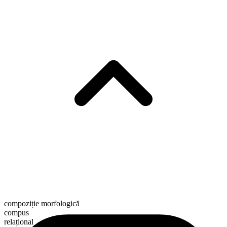
compoziție morfologică
compus
relațional