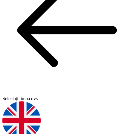
Selectați limba dvs