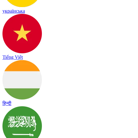
українська
Tiếng Việt
हिन्दी