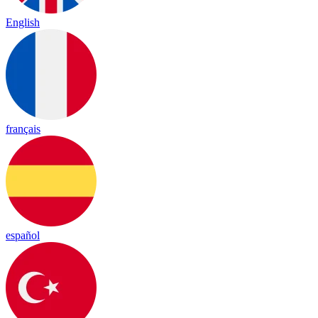
English
français
español