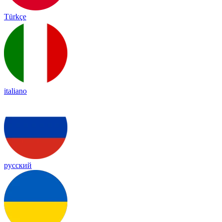
Türkçe
italiano
русский