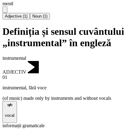
mentl
Adjective
(
1
)
Noun
(
1
)
Definiția și sensul cuvântului
„instrumental” în engleză
instrumental
ADJECTIV
01
instrumental
,
fără voce
(of music) made only by instruments and without vocals
vocal
informații gramaticale