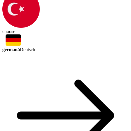
choose
germană
Deutsch