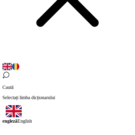
Caută
Selectați limba dicționarului
engleză
English