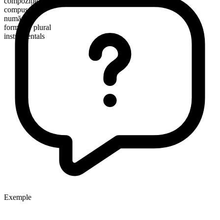
compoziție morfologică
compus
numărabil
formă de plural
instrumentals
Exemple