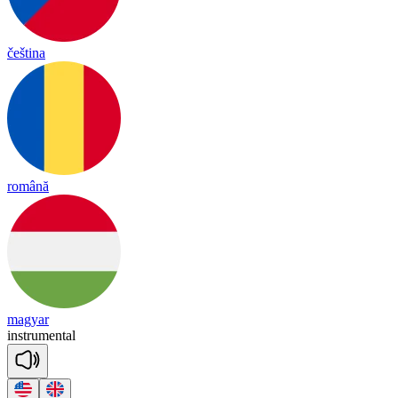
čeština
română
magyar
ins
tru
mental