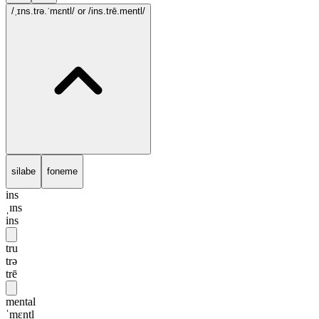
/ˌɪns.trə.ˈmɛntl/
or /ins.trē.mentl/
silabe
foneme
ins
ˌɪns
ins
tru
trə
trē
mental
ˈmɛntl