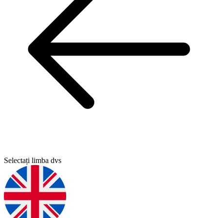
Selectați limba dvs