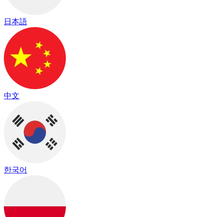
日本語
中文
한국어