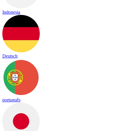
Indonesia
Deutsch
português