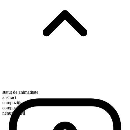
statut de animatitate
abstract
compoziție morfologică
compus
nenumărabil