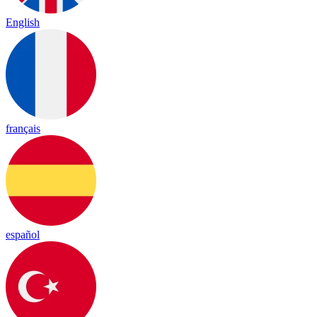
English
français
español