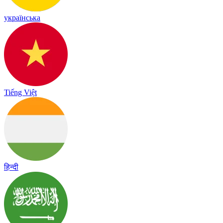
українська
Tiếng Việt
हिन्दी