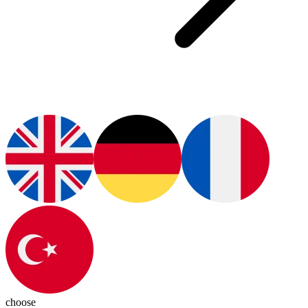
choose