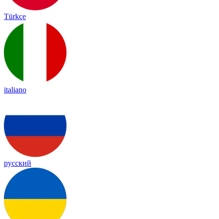
Türkçe
italiano
русский