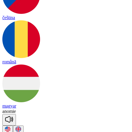
čeština
română
magyar
a
no
mie