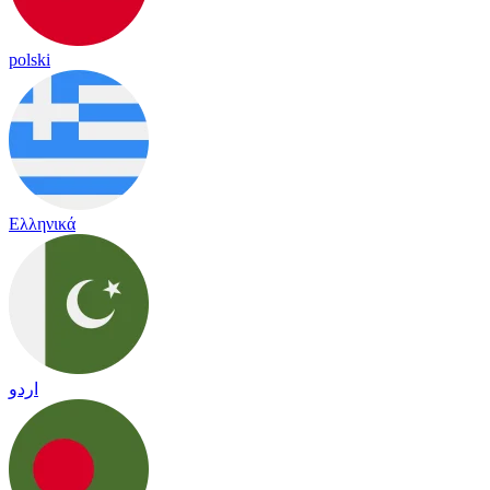
polski
Ελληνικά
اردو