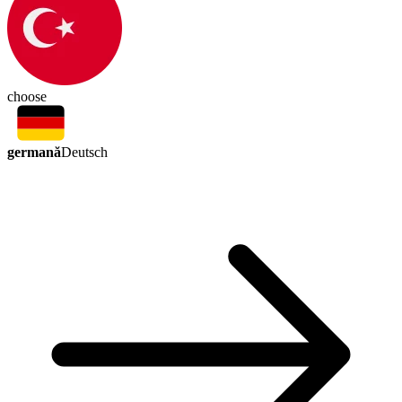
choose
germană
Deutsch