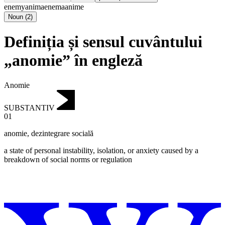
enemy
anima
enema
anime
Noun
(
2
)
Definiția și sensul cuvântului
„anomie” în engleză
Anomie
SUBSTANTIV
01
anomie
,
dezintegrare socială
a state of personal instability, isolation, or anxiety caused by a
breakdown of social norms or regulation