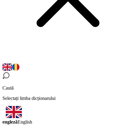
Caută
Selectați limba dicționarului
engleză
English