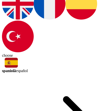
choose
spaniolă
español