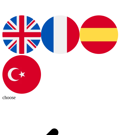
choose