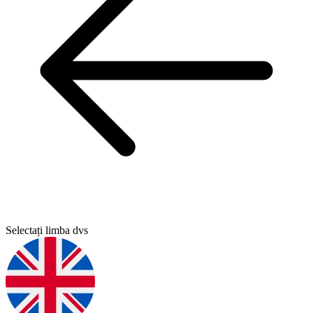
Selectați limba dvs