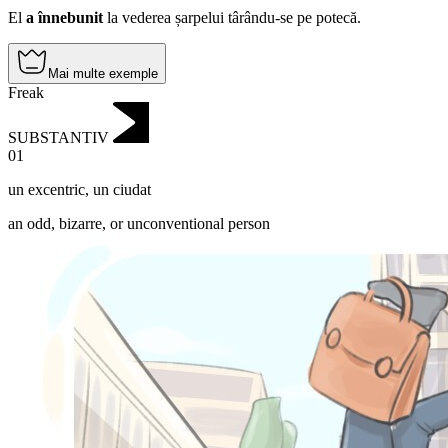
El
a înnebunit
la vederea șarpelui târându-se pe potecă.
Mai multe exemple
Freak
SUBSTANTIV
01
un excentric
,
un ciudat
an odd, bizarre, or unconventional person