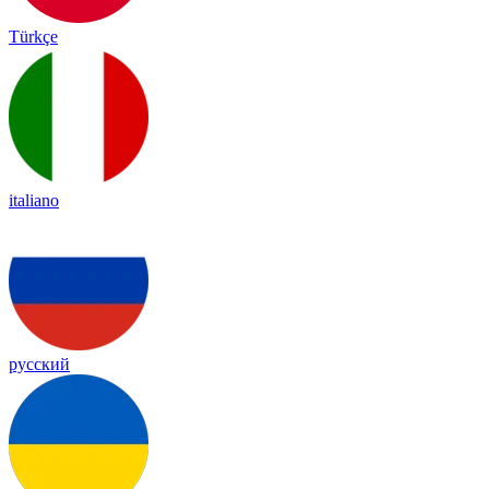
Türkçe
italiano
русский