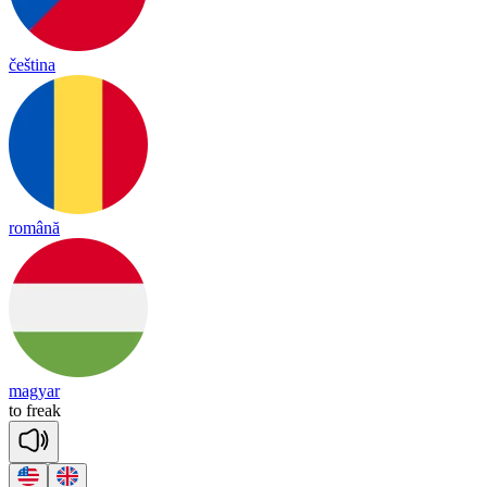
čeština
română
magyar
to
freak