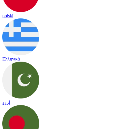
polski
Ελληνικά
اردو