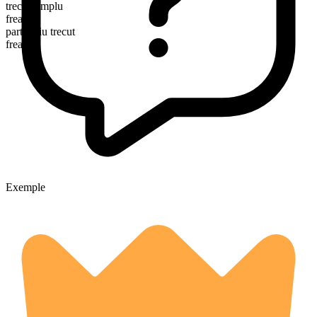
trecut simplu
freaked
participiu trecut
freaked
Exemple