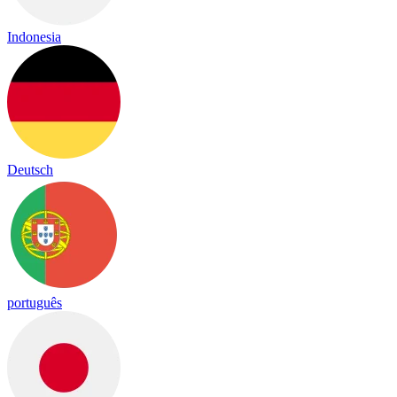
Indonesia
Deutsch
português