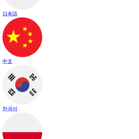
日本語
中文
한국어