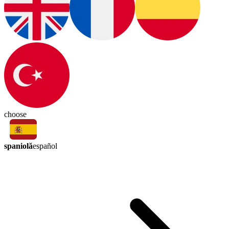
choose
spaniolă
español