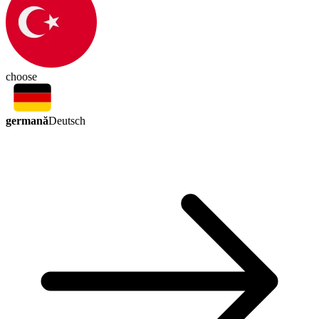
choose
germană
Deutsch