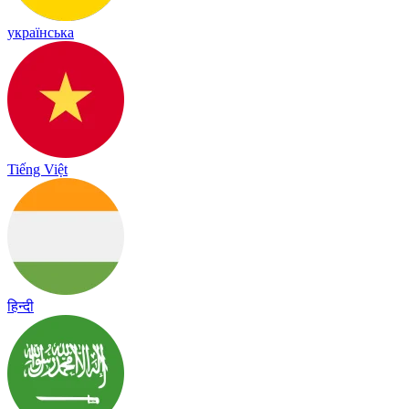
українська
Tiếng Việt
हिन्दी