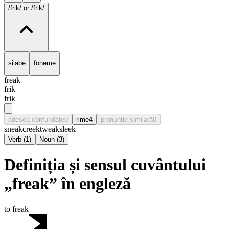
/frik/
or /frik/
silabe
foneme
freak
frik
frik
adesea confundate
0
rime
4
pronunție similară
0
sneak
creek
tweak
sleek
Verb
(
1
)
Noun
(
3
)
Definiția și sensul cuvântului
„freak” în engleză
to freak