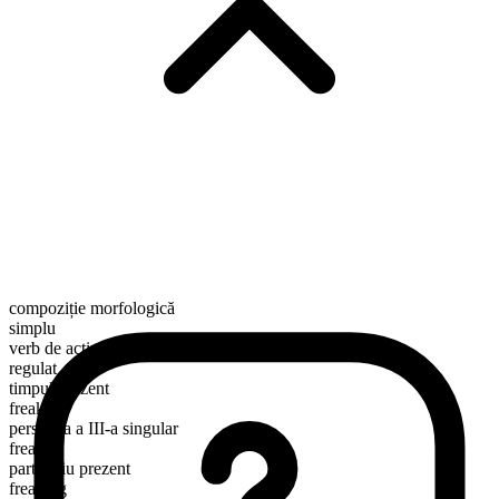
compoziție morfologică
simplu
verb de acțiune
regulat
timpul prezent
freak
persoana a III-a singular
freaks
participiu prezent
freaking