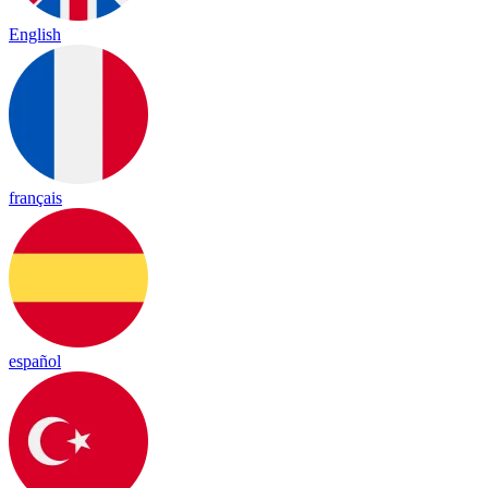
English
français
español