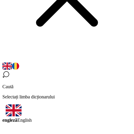
Caută
Selectați limba dicționarului
engleză
English