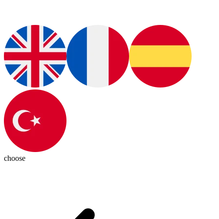
choose