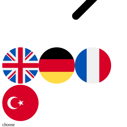
choose