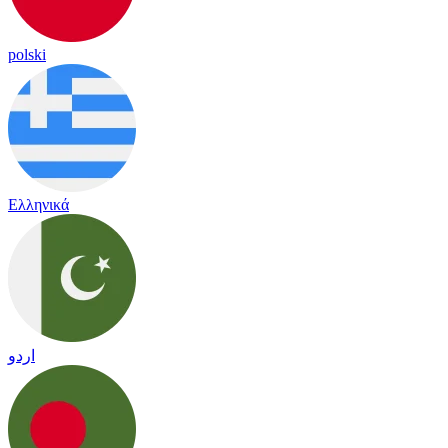
polski
Ελληνικά
اردو