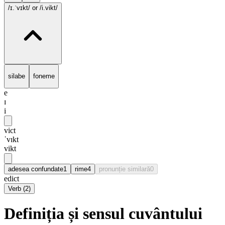
/ɪ.ˈvɪkt/
or /i.vikt/
silabe
foneme
e
ɪ
i
vict
ˈvɪkt
vikt
adesea confundate
1
rime
4
pronunție similară
0
edict
Verb
(
2
)
Definiția și sensul cuvântului