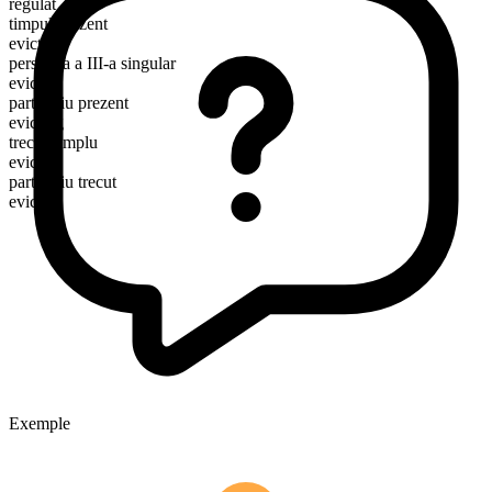
regulat
timpul prezent
evict
persoana a III-a singular
evicts
participiu prezent
evicting
trecut simplu
evicted
participiu trecut
evicted
Exemple