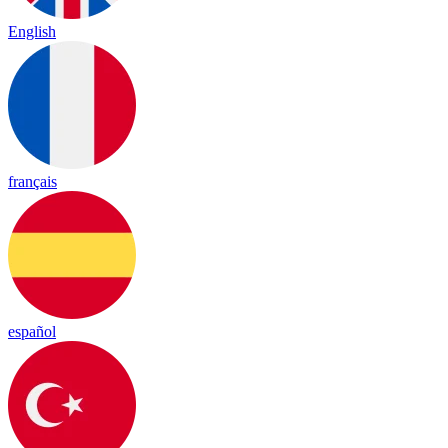
English
français
español