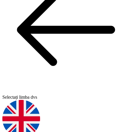
Selectați limba dvs