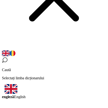
Caută
Selectați limba dicționarului
engleză
English