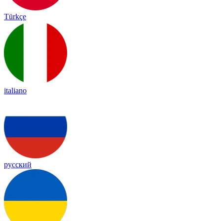
Türkçe
italiano
русский