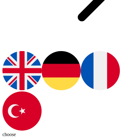
choose