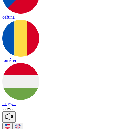
čeština
română
magyar
to
e
vict