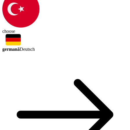
choose
germană
Deutsch