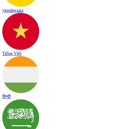
українська
Tiếng Việt
हिन्दी