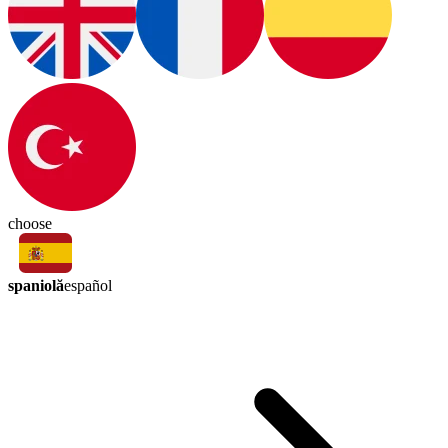
choose
spaniolă
español