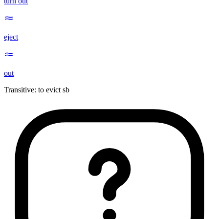
turn out
eject
out
Transitive
:
to evict
sb