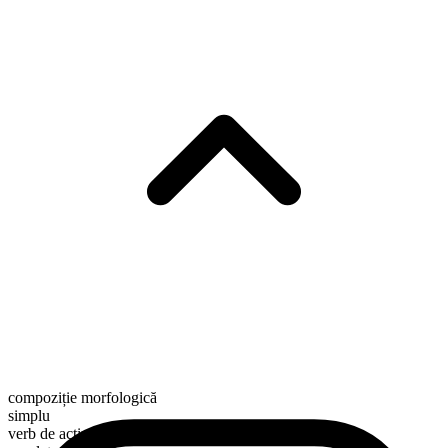
compoziție morfologică
simplu
verb de acțiune