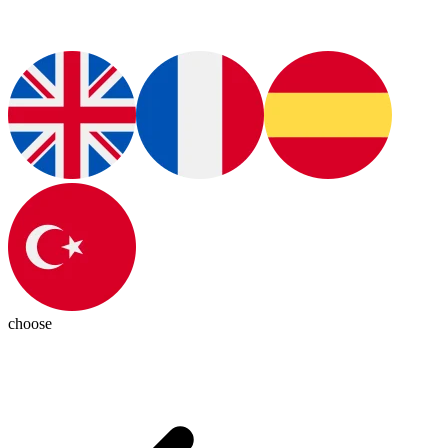
choose