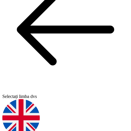
Selectați limba dvs