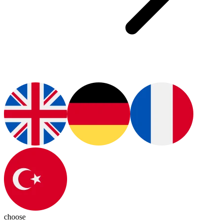
choose