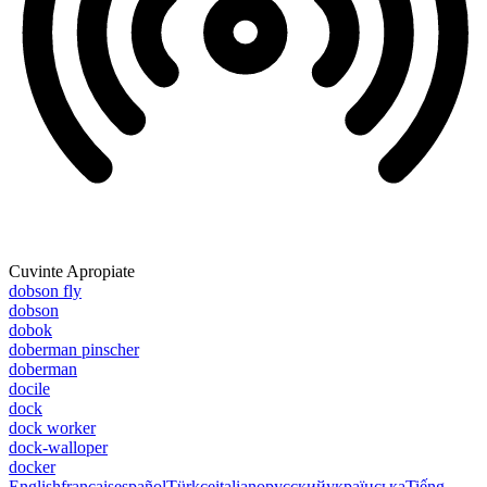
Cuvinte Apropiate
dobson fly
dobson
dobok
doberman pinscher
doberman
docile
dock
dock worker
dock-walloper
docker
English
français
español
Türkçe
italiano
русский
українська
Tiếng