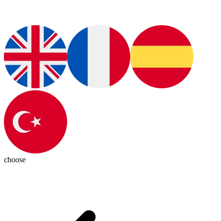
choose