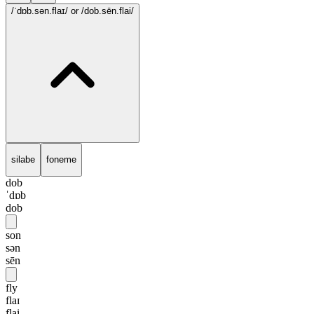
/ˈdɒb.sən.flaɪ/
or /dob.sēn.flai/
silabe
foneme
dob
ˈdɒb
dob
son
sən
sēn
fly
flaɪ
flai