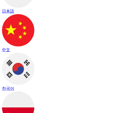
日本語
中文
한국어