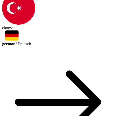
choose
germană
Deutsch