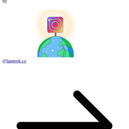
fly
@langeek.co