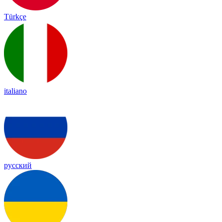
Türkçe
italiano
русский