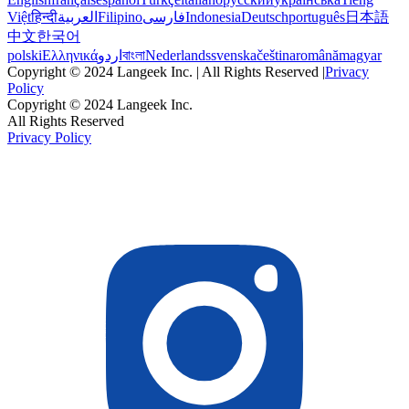
Việt
हिन्दी
العربية
Filipino
فارسی
Indonesia
Deutsch
português
日本語
中文
한국어
polski
Ελληνικά
اردو
বাংলা
Nederlands
svenska
čeština
română
magyar
Copyright © 2024 Langeek Inc. | All Rights Reserved |
Privacy
Policy
Copyright © 2024 Langeek Inc.
All Rights Reserved
Privacy Policy