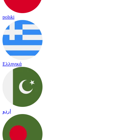
polski
Ελληνικά
اردو