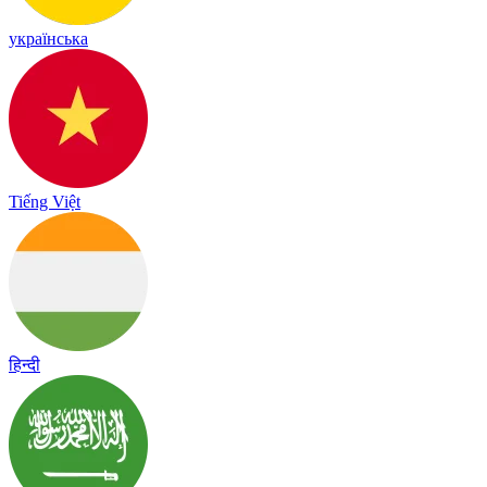
українська
Tiếng Việt
हिन्दी