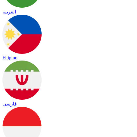
العربية
Filipino
فارسی