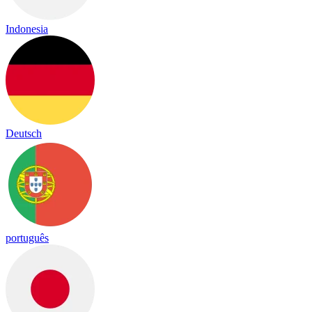
Indonesia
Deutsch
português