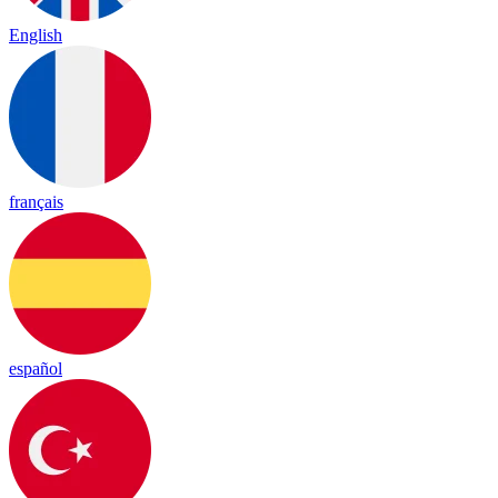
English
français
español