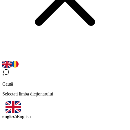
Caută
Selectați limba dicționarului
engleză
English