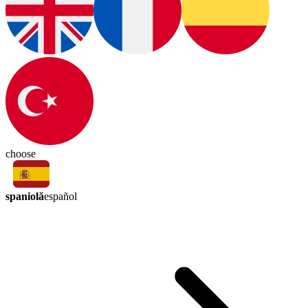
choose
spaniolă
español