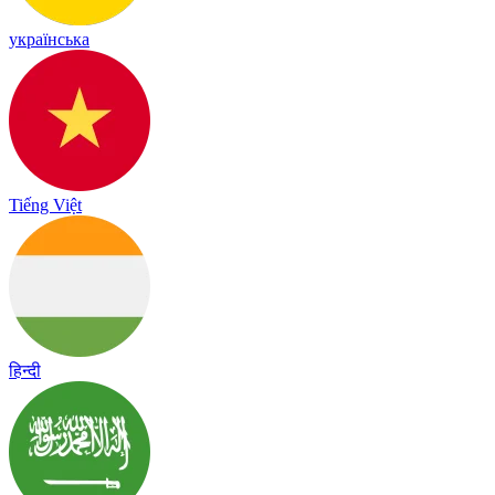
українська
Tiếng Việt
हिन्दी