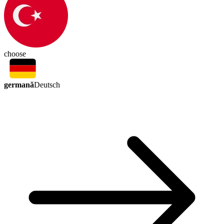
choose
germană
Deutsch