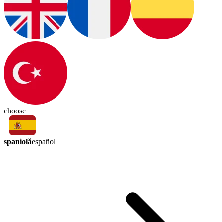
choose
spaniolă
español