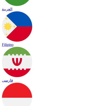
العربية
Filipino
فارسی