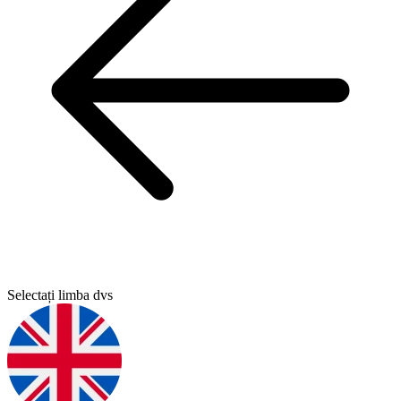
Selectați limba dvs