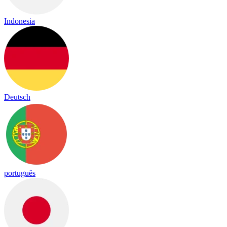
Indonesia
Deutsch
português