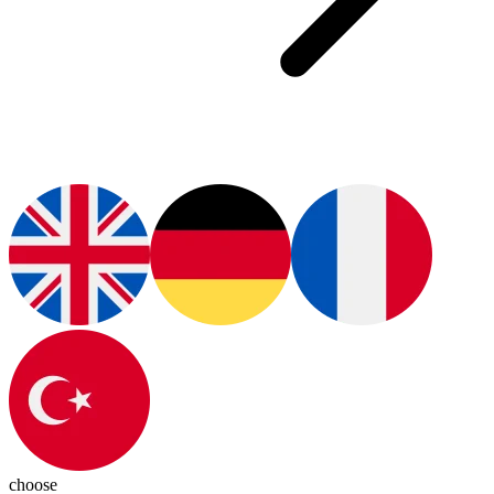
choose