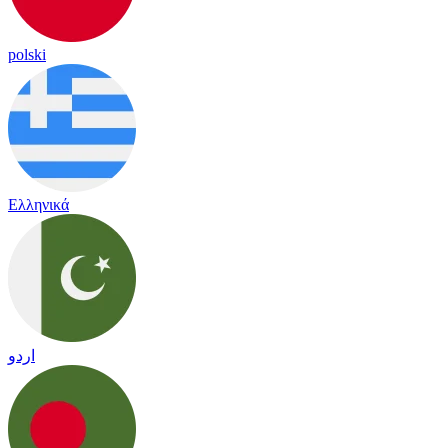
polski
Ελληνικά
اردو