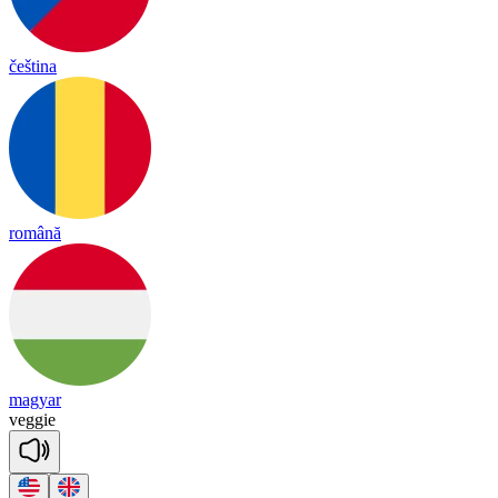
čeština
română
magyar
ve
ggie