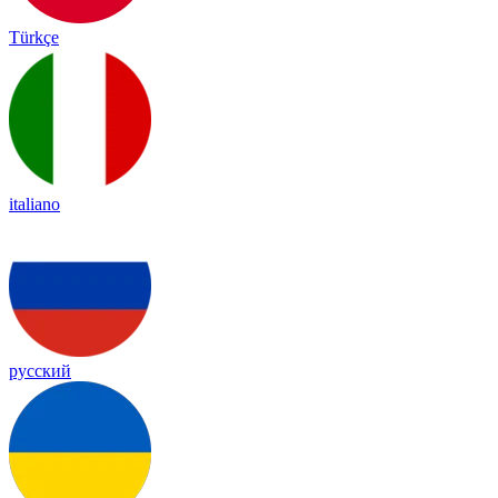
Türkçe
italiano
русский