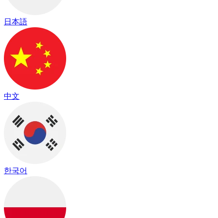
日本語
中文
한국어