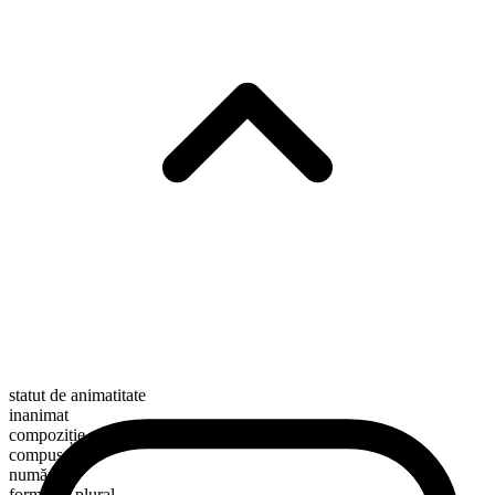
statut de animatitate
inanimat
compoziție morfologică
compus
numărabil
formă de plural