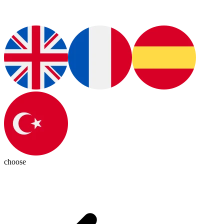
choose