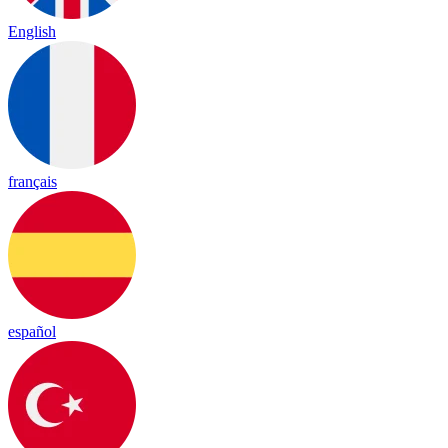
English
français
español