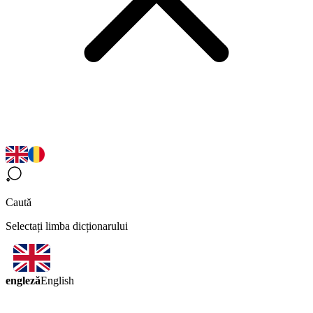
Caută
Selectați limba dicționarului
engleză
English