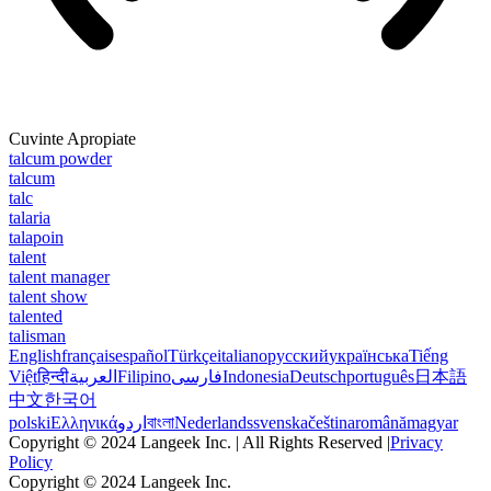
Cuvinte Apropiate
talcum powder
talcum
talc
talaria
talapoin
talent
talent manager
talent show
talented
talisman
English
français
español
Türkçe
italiano
русский
українська
Tiếng
Việt
हिन्दी
العربية
Filipino
فارسی
Indonesia
Deutsch
português
日本語
中文
한국어
polski
Ελληνικά
اردو
বাংলা
Nederlands
svenska
čeština
română
magyar
Copyright © 2024 Langeek Inc. | All Rights Reserved |
Privacy
Policy
Copyright © 2024 Langeek Inc.