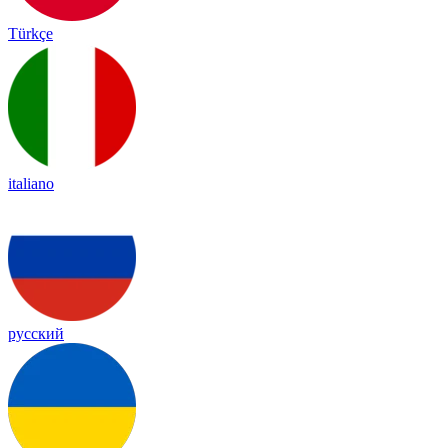
Türkçe
italiano
русский