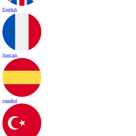
English
français
español