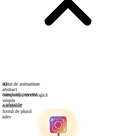
statut de animatitate
02
abstract
minciună
,
poveste
compoziție morfologică
simplu
a trivial lie
numărabil
formă de plural
tales