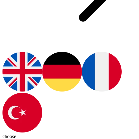
choose