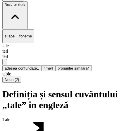
/teɪl/
or /teil/
silabe
foneme
tale
teɪl
teil
adesea confundate
1
rime
4
pronunție similară
4
table
Noun
(
2
)
Definiția și sensul cuvântului
„tale” în engleză
Tale