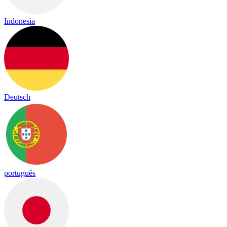
Indonesia
Deutsch
português