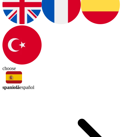
choose
spaniolă
español