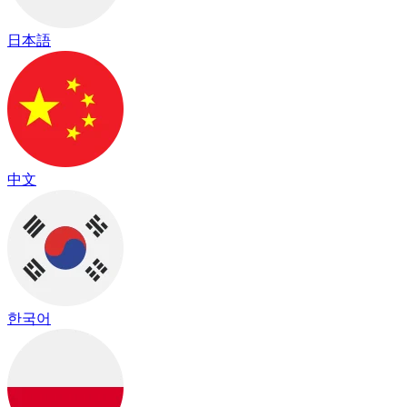
日本語
中文
한국어