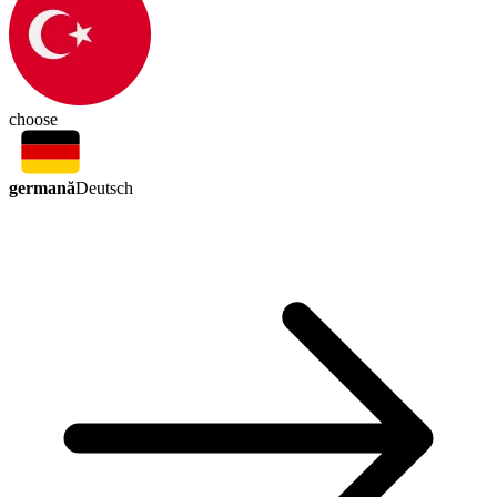
choose
germană
Deutsch