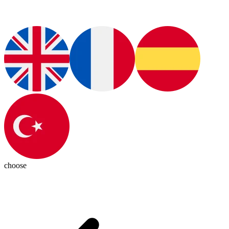
choose