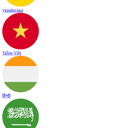
українська
Tiếng Việt
हिन्दी