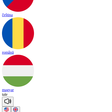
čeština
română
magyar
tale