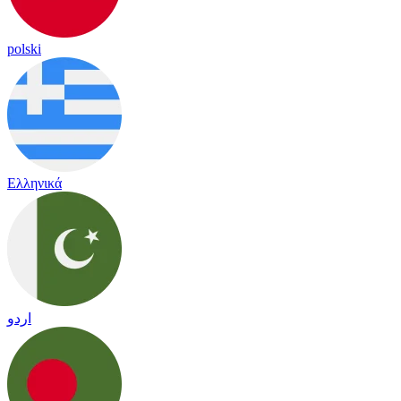
polski
Ελληνικά
اردو