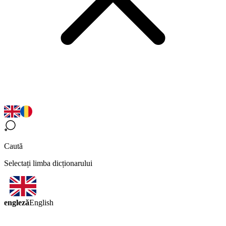
Caută
Selectați limba dicționarului
engleză
English