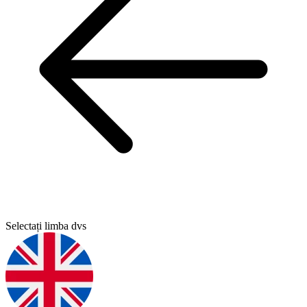
Selectați limba dvs