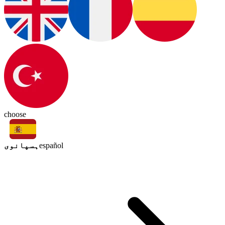
choose
ہسپانوی
español