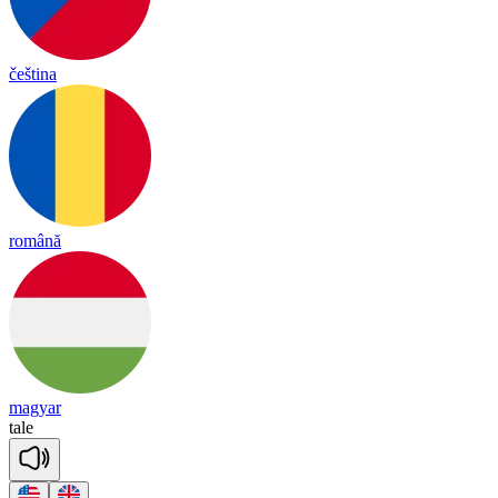
čeština
română
magyar
tale