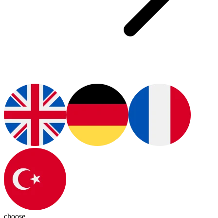
choose