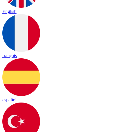
English
français
español