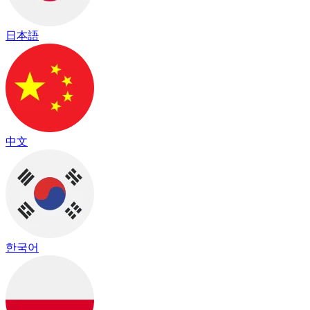
日本語
中文
한국어