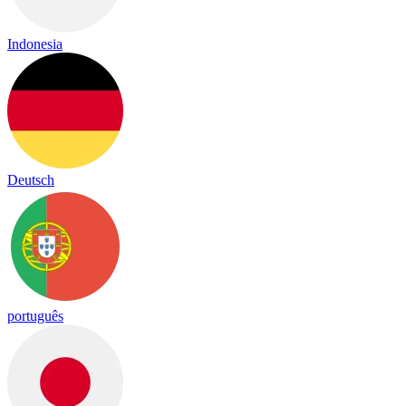
Indonesia
Deutsch
português