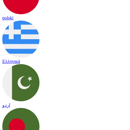
polski
Ελληνικά
اردو