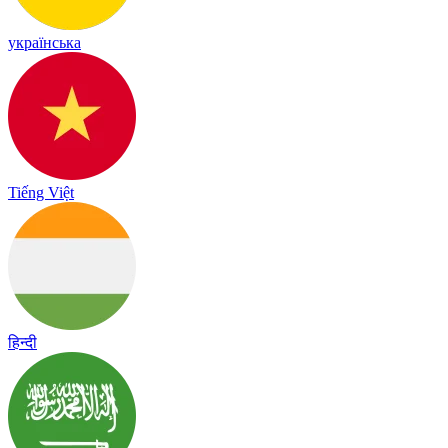
українська
Tiếng Việt
हिन्दी