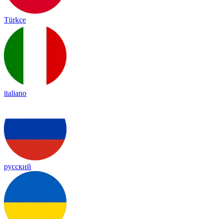
Türkçe
italiano
русский