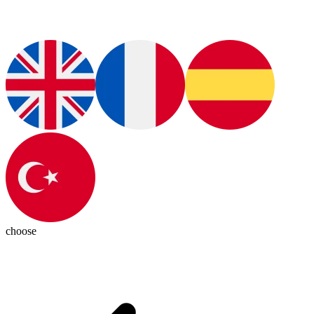
choose