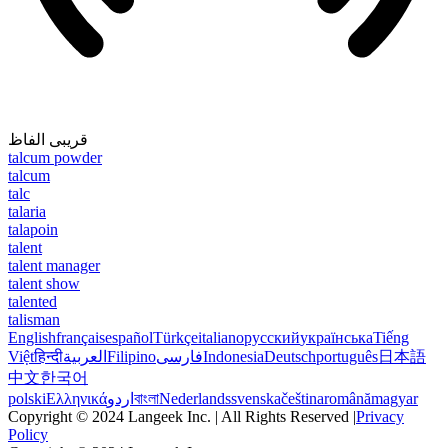
قریبی الفاظ
talcum powder
talcum
talc
talaria
talapoin
talent
talent manager
talent show
talented
talisman
English
français
español
Türkçe
italiano
русский
українська
Tiếng
Việt
हिन्दी
العربية
Filipino
فارسی
Indonesia
Deutsch
português
日本語
中文
한국어
polski
Ελληνικά
اردو
বাংলা
Nederlands
svenska
čeština
română
magyar
Copyright © 2024 Langeek Inc. | All Rights Reserved |
Privacy
Policy