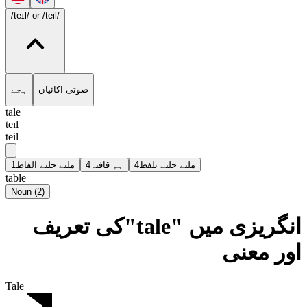
/teɪl/
or /teil/
صوتی اکائیاں
ہجے
tale
teɪl
teil
1
ملتے جلتے الفاظ
4
ہم قافیہ
4
ملتے جلتے تلفظ
table
Noun
(
2
)
انگریزی میں "tale"کی تعریف
اور معنی
Tale