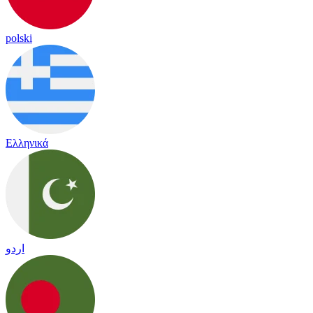
polski
Ελληνικά
اردو