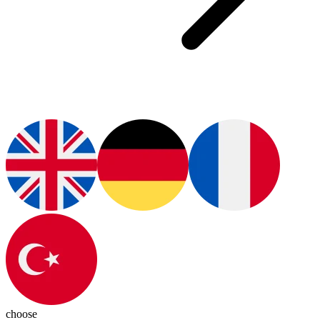
choose