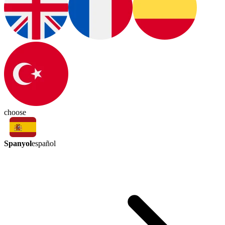
choose
Spanyol
español