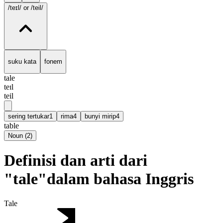
/teɪl/
or /teil/
suku kata
fonem
tale
teɪl
teil
sering tertukar
1
rima
4
bunyi mirip
4
table
Noun
(
2
)
Definisi dan arti dari
"tale"dalam bahasa Inggris
Tale