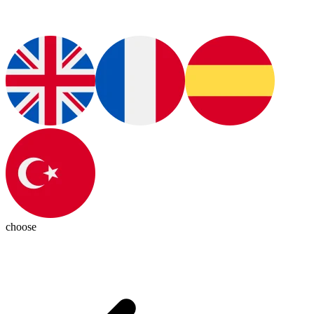
choose