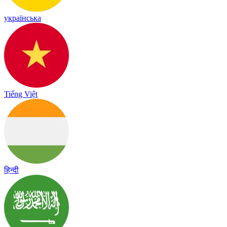
українська
Tiếng Việt
हिन्दी