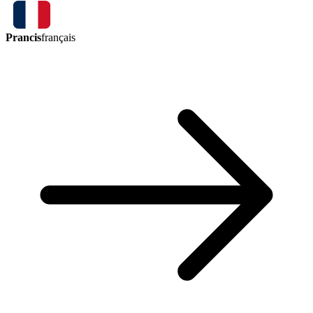
Prancis
français