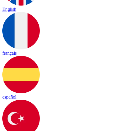
English
français
español