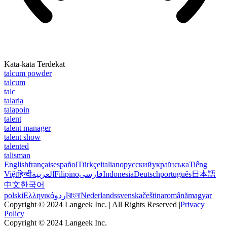
Kata-kata Terdekat
talcum powder
talcum
talc
talaria
talapoin
talent
talent manager
talent show
talented
talisman
English
français
español
Türkçe
italiano
русский
українська
Tiếng
Việt
हिन्दी
العربية
Filipino
فارسی
Indonesia
Deutsch
português
日本語
中文
한국어
polski
Ελληνικά
اردو
বাংলা
Nederlands
svenska
čeština
română
magyar
Copyright © 2024 Langeek Inc. | All Rights Reserved |
Privacy
Policy
Copyright © 2024 Langeek Inc.