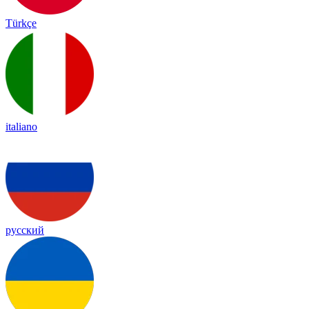
Türkçe
italiano
русский