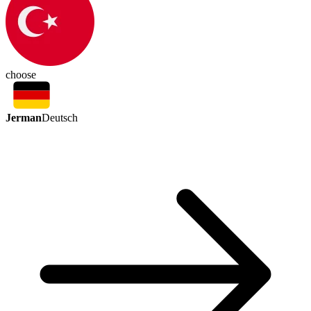
choose
Jerman
Deutsch