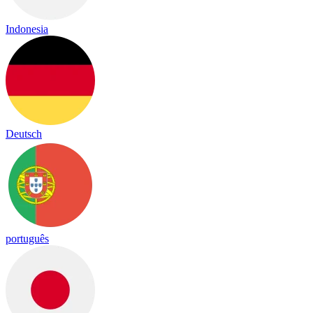
Indonesia
Deutsch
português