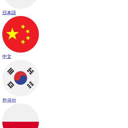
日本語
中文
한국어