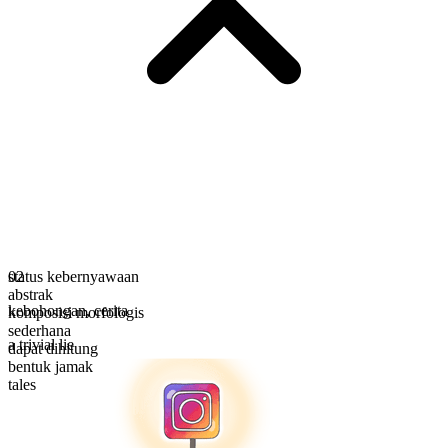
status kebernyawaan
02
abstrak
kebohongan
,
cerita
komposisi morfologis
sederhana
a trivial lie
dapat dihitung
bentuk jamak
tales