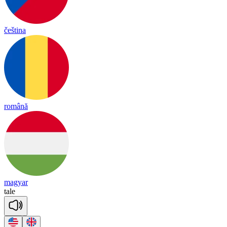
čeština
română
magyar
tale