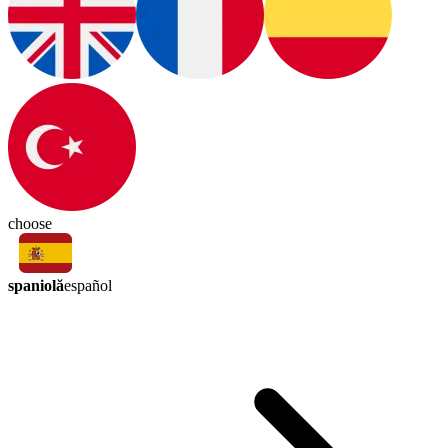
choose
spaniolă
español