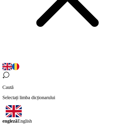
Caută
Selectați limba dicționarului
engleză
English