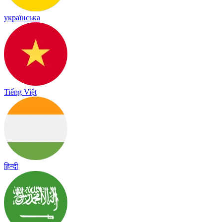
українська
Tiếng Việt
हिन्दी