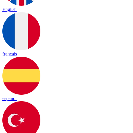
English
français
español