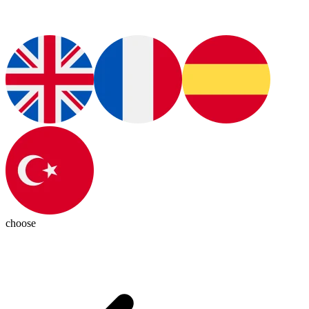
choose