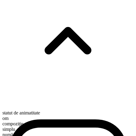
statut de animatitate
om
compoziție morfologică
simplu
numărabil