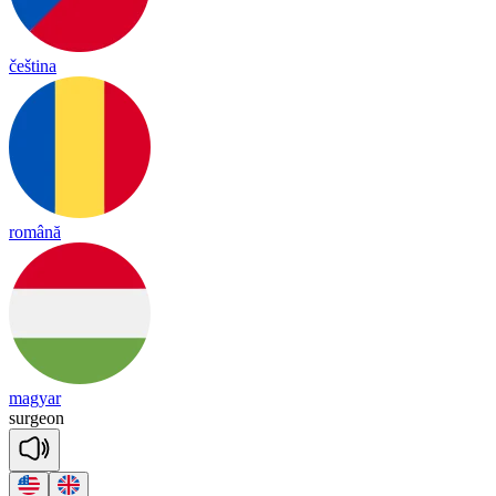
čeština
română
magyar
sur
geon