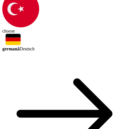
choose
germană
Deutsch