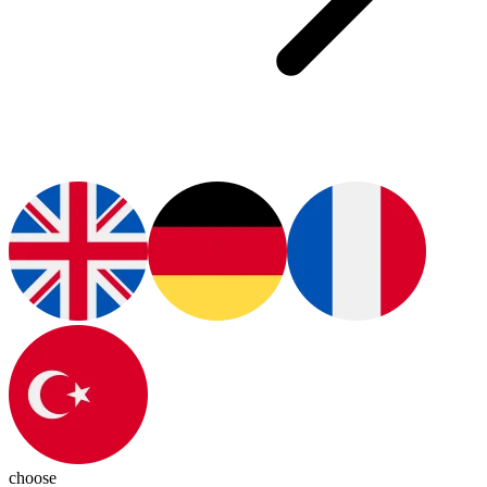
choose