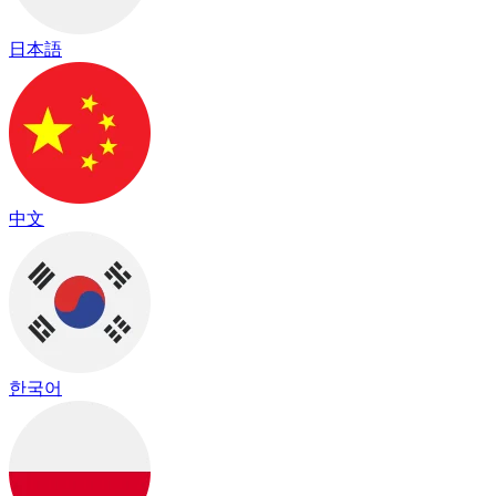
日本語
中文
한국어