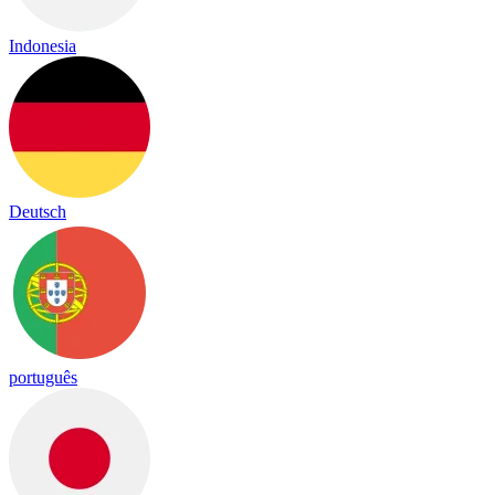
Indonesia
Deutsch
português