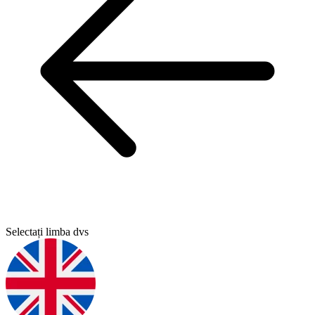
Selectați limba dvs