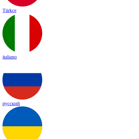
Türkçe
italiano
русский