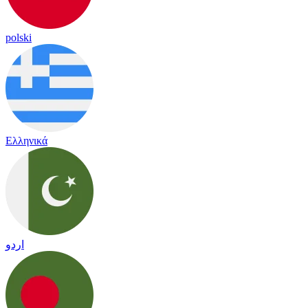
polski
Ελληνικά
اردو