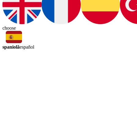
choose
spaniolă
español