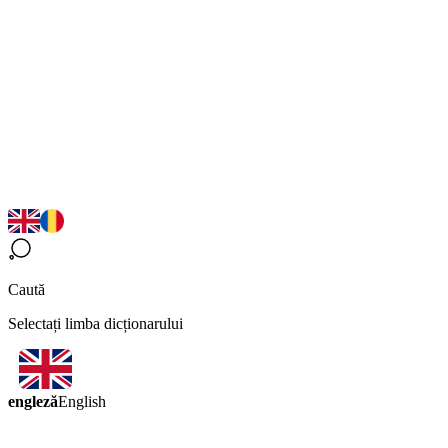
Caută
Selectați limba dicționarului
engleză
English