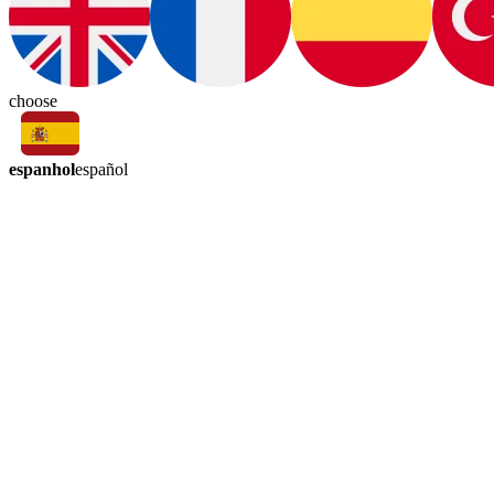
choose
espanhol
español