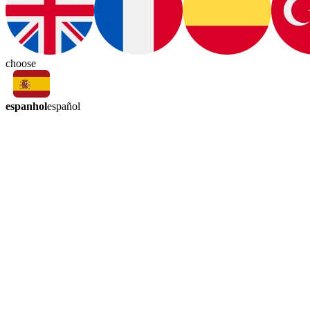
choose
espanhol
español