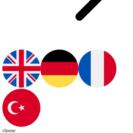
choose