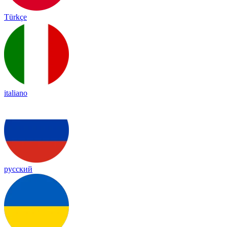
Türkçe
italiano
русский