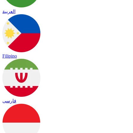
العربية
Filipino
فارسی