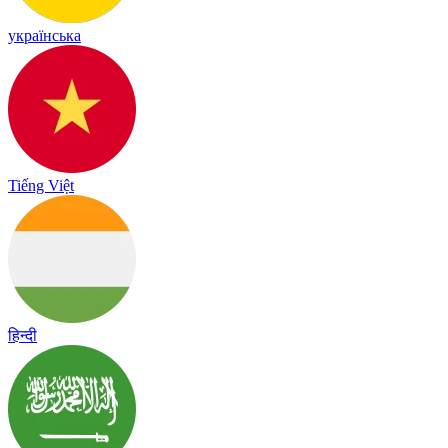
українська
Tiếng Việt
हिन्दी