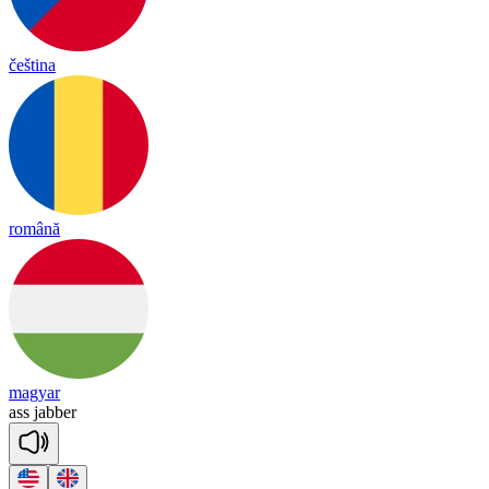
čeština
română
magyar
ass
ja
bber