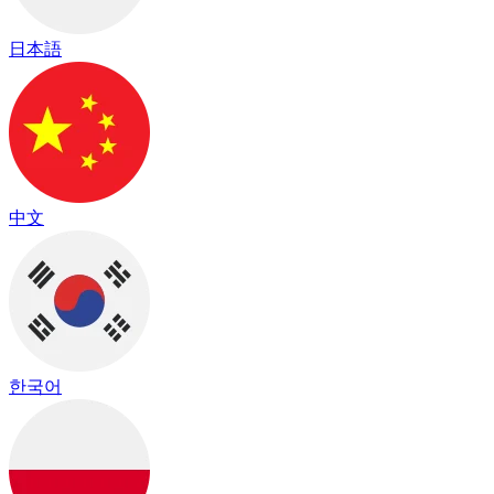
日本語
中文
한국어