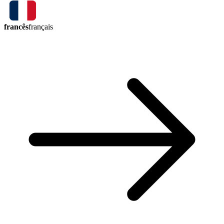
francês
français