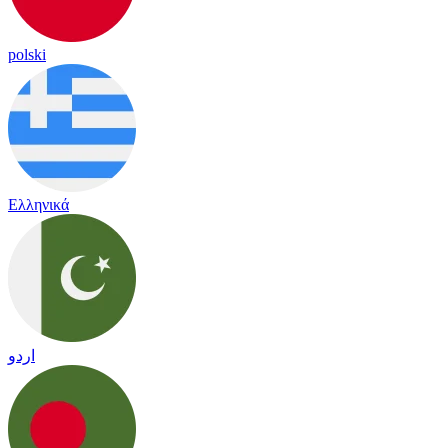
polski
Ελληνικά
اردو