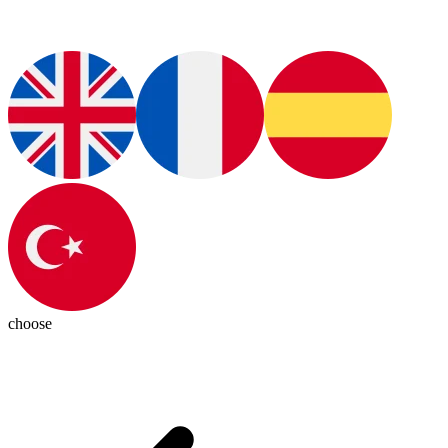
choose