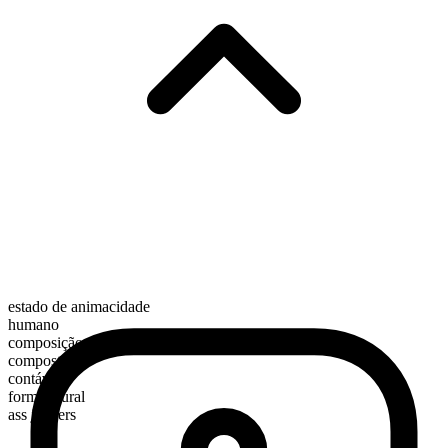
estado de animacidade
humano
composição morfológica
composto
contável
forma plural
ass jabbers