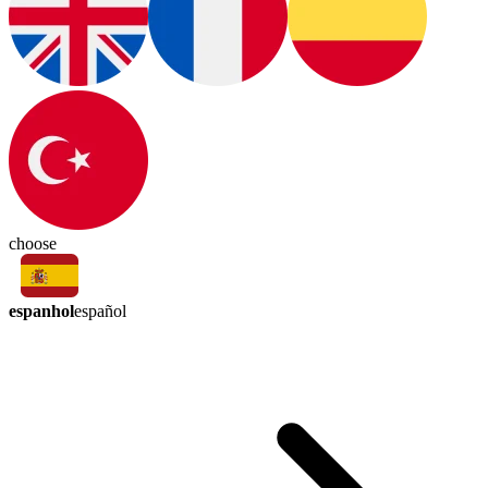
choose
espanhol
español