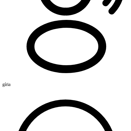
gíria