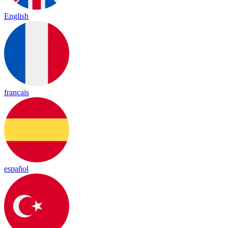
English
français
español