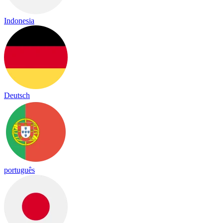
Indonesia
Deutsch
português