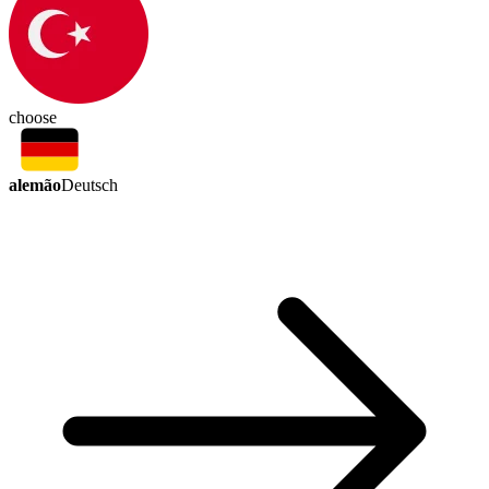
choose
alemão
Deutsch