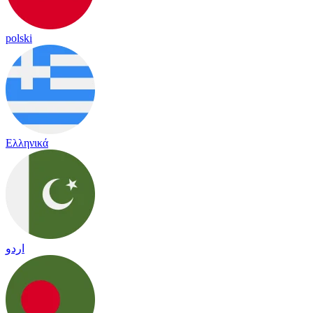
polski
Ελληνικά
اردو