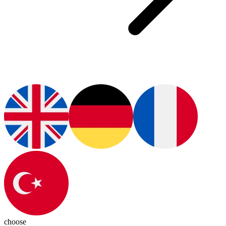
choose