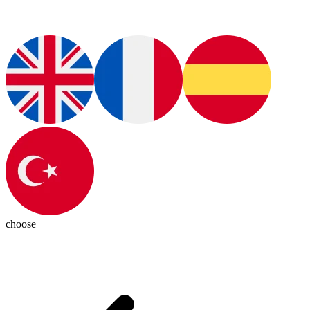
choose