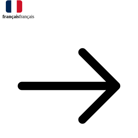
français
français