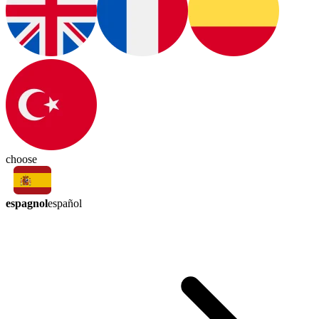
choose
espagnol
español