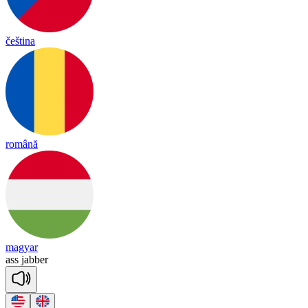
čeština
română
magyar
ass
ja
bber