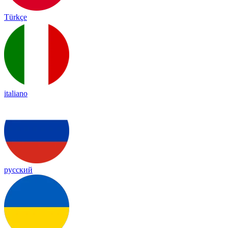
Türkçe
italiano
русский