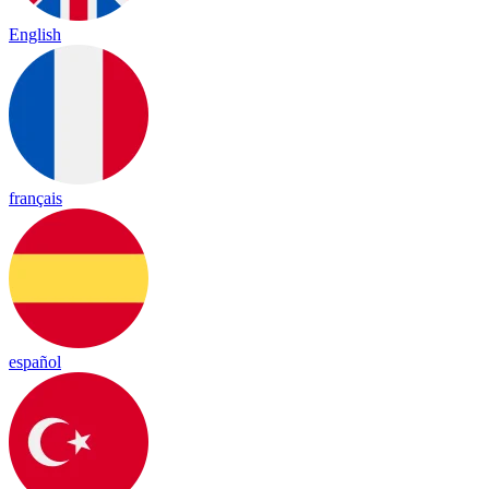
English
français
español