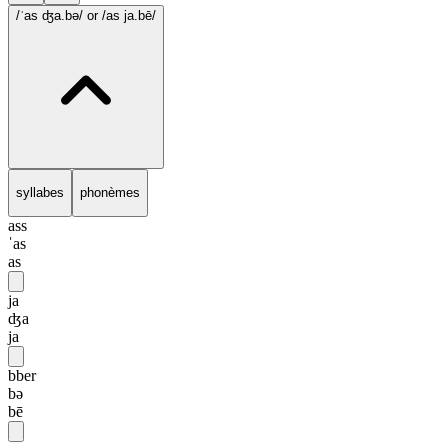
/ˈas ʤa.bə/
or /as ja.bē/
syllabes
phonèmes
ass
ˈas
as
ja
ʤa
ja
bber
bə
bē