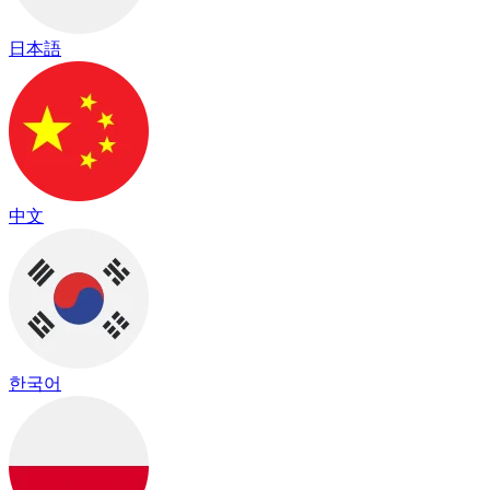
日本語
中文
한국어