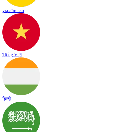
українська
Tiếng Việt
हिन्दी