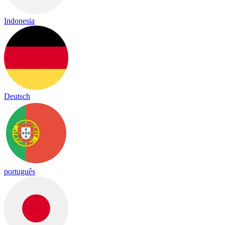
Indonesia
Deutsch
português