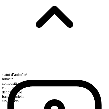
statut d’animéité
humain
composition morphologique
composé
dénombrable
forme plurielle
ass jabbers