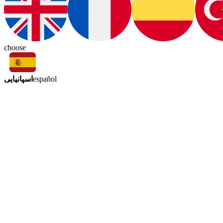
choose
اسپانیایی
español