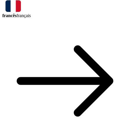
francês
français