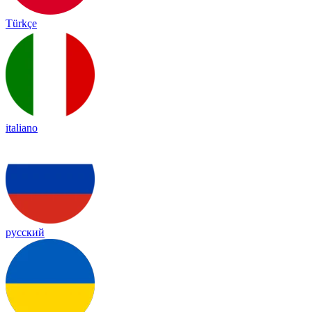
Türkçe
italiano
русский