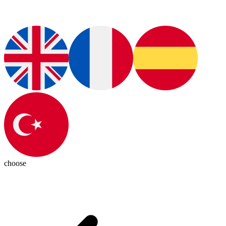
choose