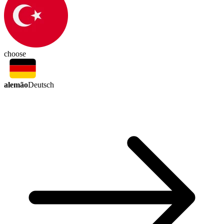
choose
alemão
Deutsch