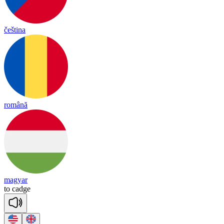
čeština
română
magyar
to
cadge