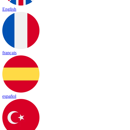
English
français
español