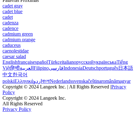
Palavras Próximas
cadet gray
cadet blue
cadet
cadenza
cadence
cadmium green
cadmium orange
caduceus
caenolestidae
caesar salad
English
français
español
Türkçe
italiano
русский
українська
Tiếng
Việt
हिन्दी
العربية
Filipino
فارسی
Indonesia
Deutsch
português
日本語
中文
한국어
polski
Ελληνικά
اردو
বাংলা
Nederlands
svenska
čeština
română
magyar
Copyright © 2024 Langeek Inc. | All Rights Reserved |
Privacy
Policy
Copyright © 2024 Langeek Inc.
All Rights Reserved
Privacy Policy