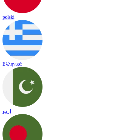
polski
Ελληνικά
اردو