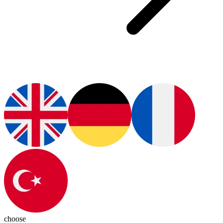
choose