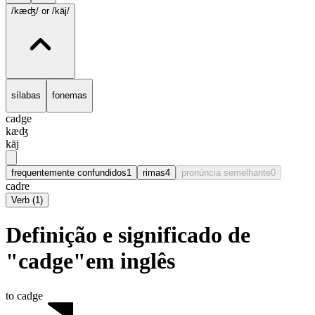
/kæʤ/
or /kāj/
sílabas
fonemas
cadge
kæʤ
kāj
frequentemente confundidos
1
rimas
4
pronúncia semelhante
0
cadre
Verb
(
1
)
Definição e significado de
"cadge"em inglês
to cadge