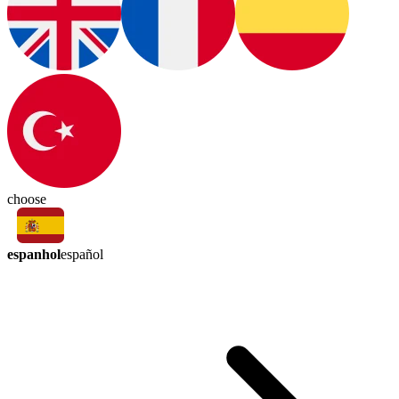
choose
espanhol
español