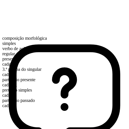
composição morfológica
simples
verbo de ação
regular
presente
cadge
3.ª pessoa do singular
cadges
particípio presente
cadging
pretérito simples
cadged
particípio passado
cadged