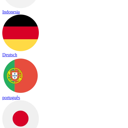
Indonesia
Deutsch
português