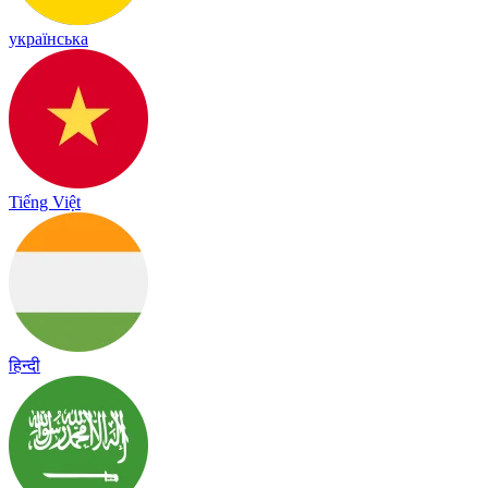
українська
Tiếng Việt
हिन्दी