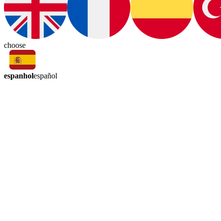
choose
espanhol
español