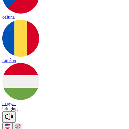
čeština
română
magyar
brin
ging