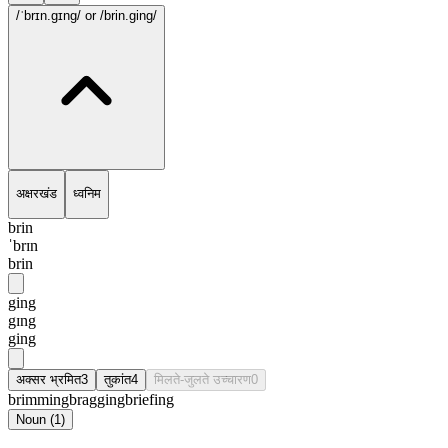
/ˈbrɪn.gɪng/
or /brin.ging/
अक्षरखंड
ध्वनिम
brin
ˈbrɪn
brin
ging
gɪng
ging
अक्सर भ्रमित
3
तुकांत
4
मिलते-जुलते उच्चारण
0
brimming
bragging
briefing
Noun
(
1
)