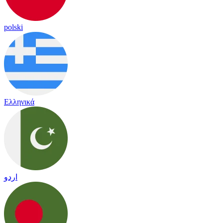
polski
Ελληνικά
اردو