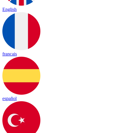
English
français
español