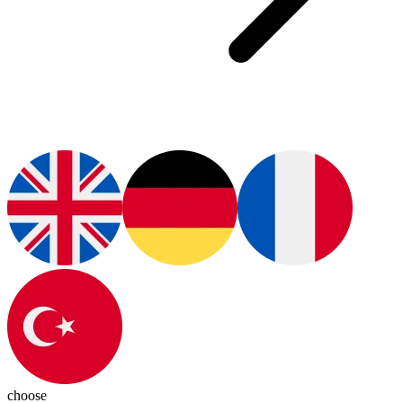
choose