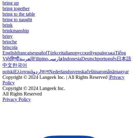
bring up
bring together
bring to the table
bring to naught
brink
brinkmanship
briny
brioche
briscola
English
français
español
Türkçe
italiano
русский
українська
Tiếng
Việt
हिन्दी
العربية
Filipino
فارسی
Indonesia
Deutsch
português
日本語
中文
한국어
polski
Ελληνικά
اردو
বাংলা
Nederlands
svenska
čeština
română
magyar
Copyright © 2024 Langeek Inc. | All Rights Reserved |
Privacy
Policy
Copyright © 2024 Langeek Inc.
All Rights Reserved
Privacy Policy