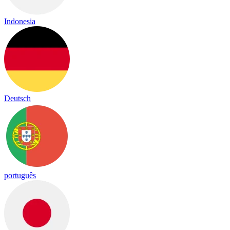
Indonesia
Deutsch
português