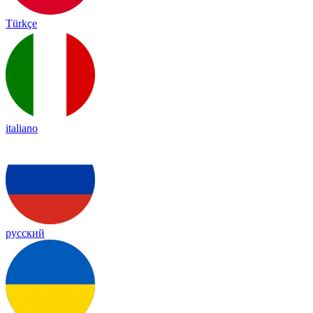
Türkçe
italiano
русский