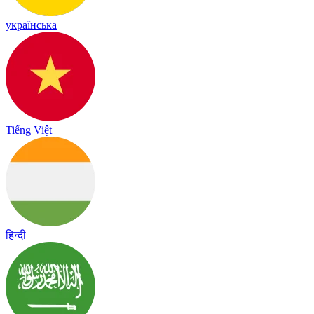
українська
Tiếng Việt
हिन्दी