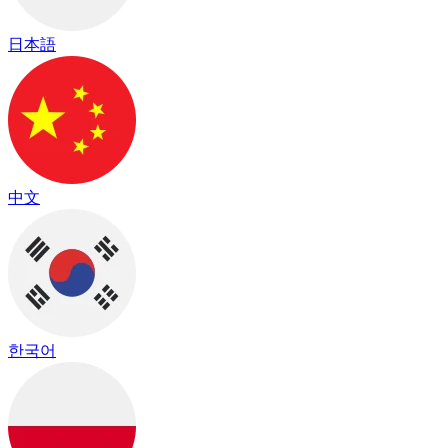
日本語
中文
한국어