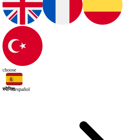
choose
स्पेनिश
español