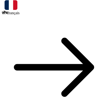
फ़्रेंच
français