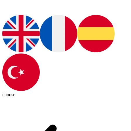
choose