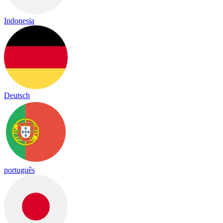
Indonesia
Deutsch
português