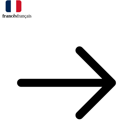
francês
français