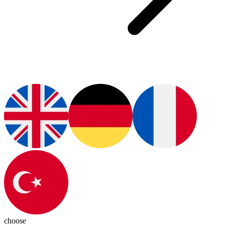
choose