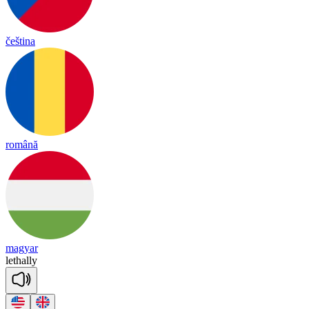
čeština
română
magyar
le
tha
lly