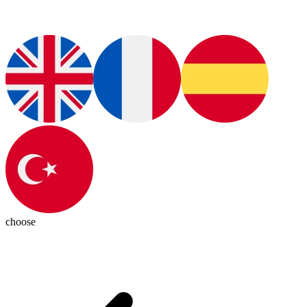
choose