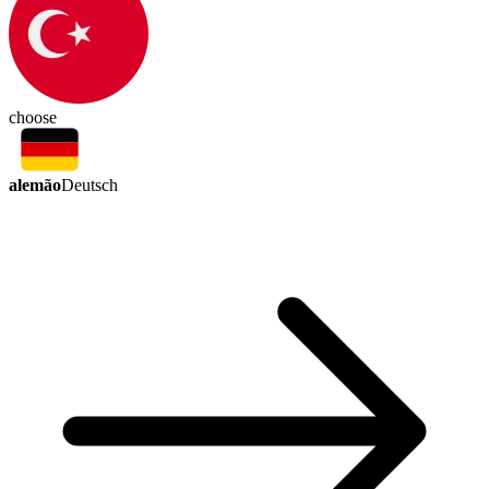
choose
alemão
Deutsch