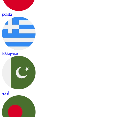
polski
Ελληνικά
اردو