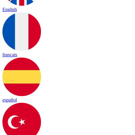
English
français
español