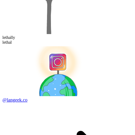
lethal
ly
lethal
@langeek.co