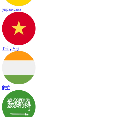
українська
Tiếng Việt
हिन्दी