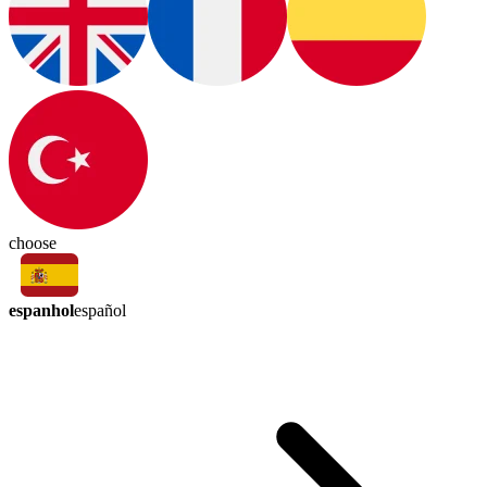
choose
espanhol
español