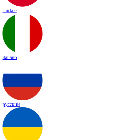
Türkçe
italiano
русский