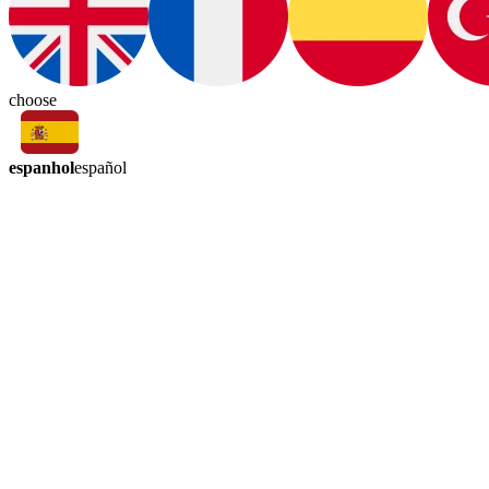
choose
espanhol
español