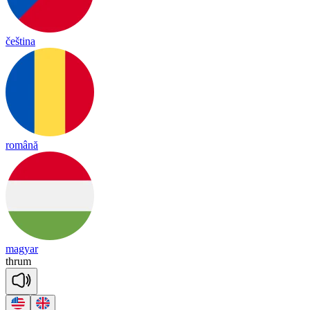
čeština
română
magyar
thrum