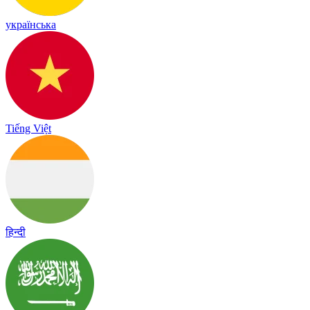
українська
Tiếng Việt
हिन्दी