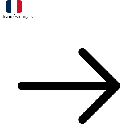
francês
français