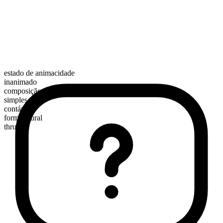
estado de animacidade
inanimado
composição morfológica
simples
contável
forma plural
thrums