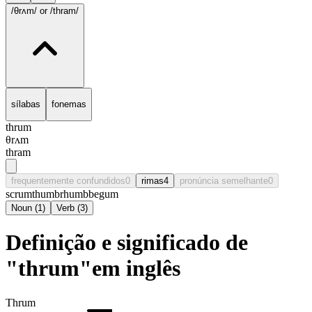
/θrʌm/
or /thram/
sílabas
fonemas
thrum
θrʌm
thram
frequentemente confundidos
0
rimas
4
pronúncia semelhante
0
scrum
thumb
rhumb
begum
Noun
(
1
)
Verb
(
3
)
Definição e significado de
"thrum"em inglês
Thrum