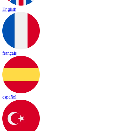
English
français
español