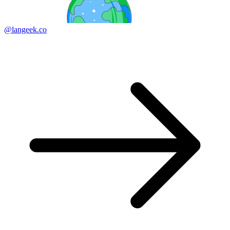
@langeek.co