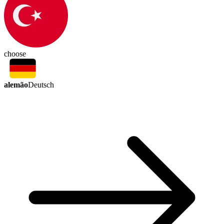
choose
alemão
Deutsch