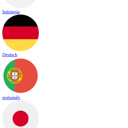
Indonesia
Deutsch
português