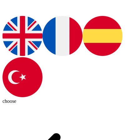
choose