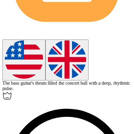
The bass guitar's
thrum
filled the concert hall with a deep, rhythmic
pulse.