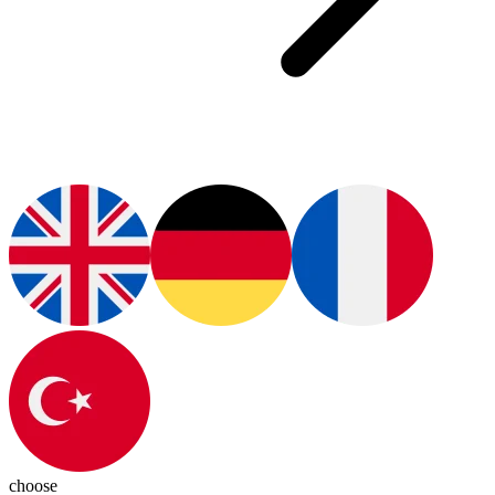
choose