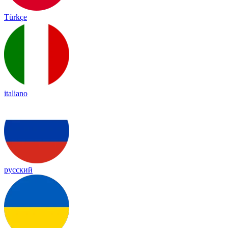
Türkçe
italiano
русский