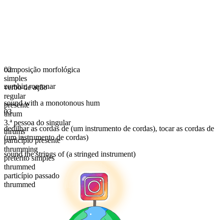
composição morfológica
02
simples
zumbir
,
ronronar
verbo de ação
regular
sound with a monotonous hum
presente
03
thrum
3.ª pessoa do singular
dedilhar as cordas de (um instrumento de cordas)
,
tocar as cordas de
thrums
(um instrumento de cordas)
particípio presente
thrumming
sound the strings of (a stringed instrument)
pretérito simples
thrummed
particípio passado
thrummed