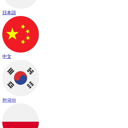
日本語
中文
한국어