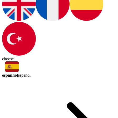
choose
espanhol
español