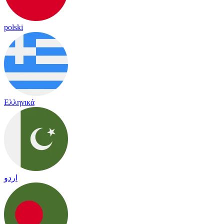
polski
Ελληνικά
اردو