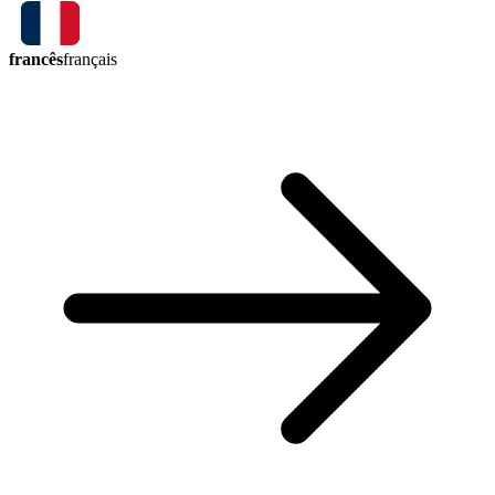
francês
français