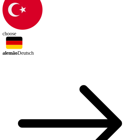
choose
alemão
Deutsch