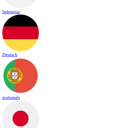
Indonesia
Deutsch
português