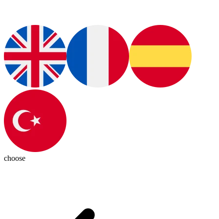
choose