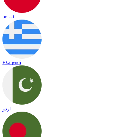
polski
Ελληνικά
اردو