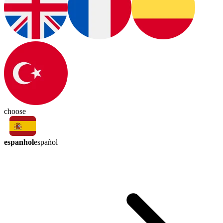
choose
espanhol
español