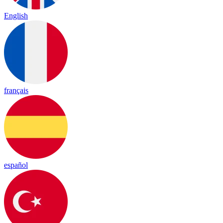
English
français
español