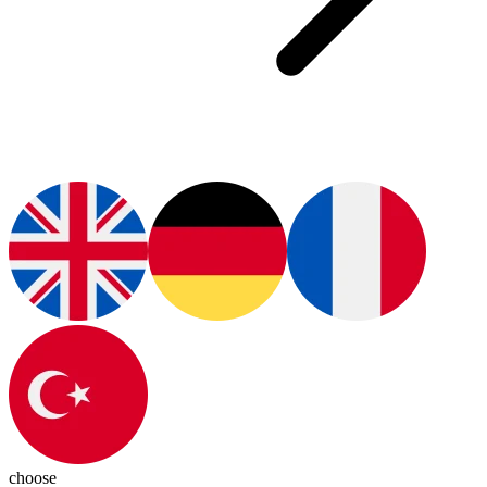
choose