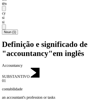
tēn
cy
si
si
Noun
(
1
)
Definição e significado de
"accountancy"em inglês
Accountancy
SUBSTANTIVO
01
contabilidade
an accountant's profession or tasks