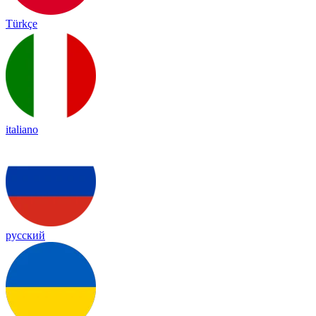
Türkçe
italiano
русский