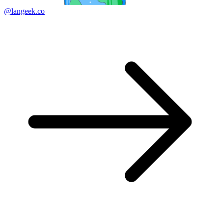
@langeek.co