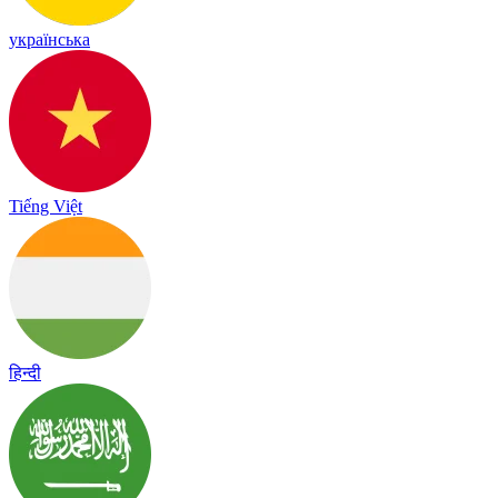
українська
Tiếng Việt
हिन्दी