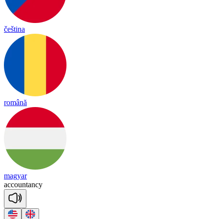
čeština
română
magyar
a
ccoun
tan
cy