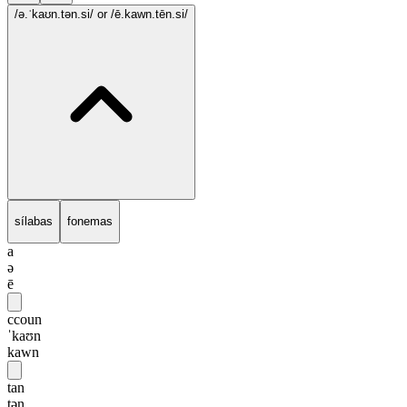
/ə.ˈkaʊn.tən.si/
or /ē.kawn.tēn.si/
sílabas
fonemas
a
ə
ē
ccoun
ˈkaʊn
kawn
tan
tən