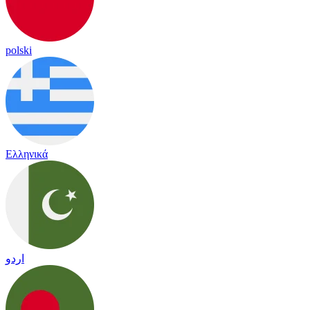
polski
Ελληνικά
اردو