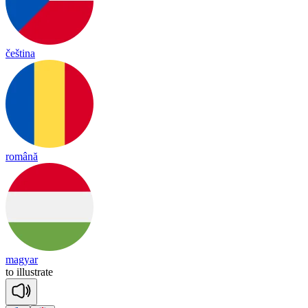
čeština
română
magyar
to
i
llust
rate