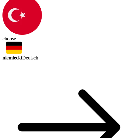
choose
niemiecki
Deutsch