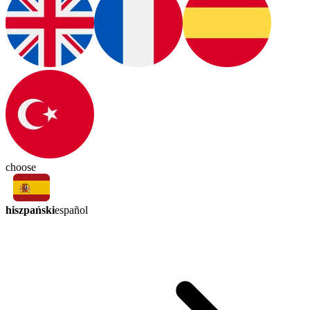
choose
hiszpański
español