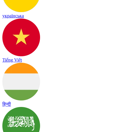
українська
Tiếng Việt
हिन्दी