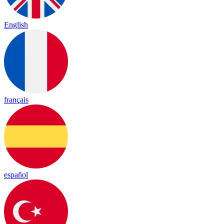
English
français
español