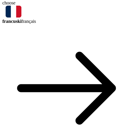
choose
francuski
français