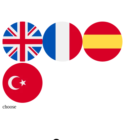
choose