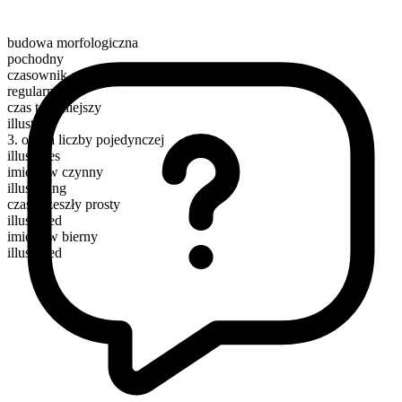
budowa morfologiczna
pochodny
czasownik czynnościowy
regularny
czas teraźniejszy
illustrate
3. osoba liczby pojedynczej
illustrates
imiesłów czynny
illustrating
czas przeszły prosty
illustrated
imiesłów bierny
illustrated