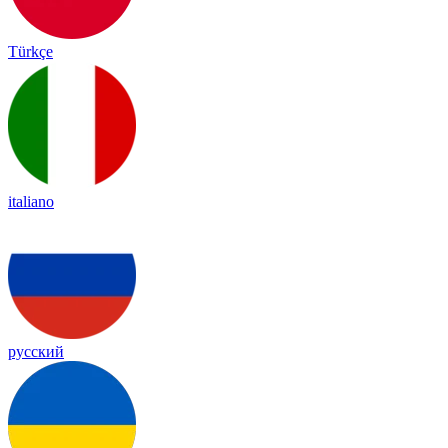
Türkçe
italiano
русский