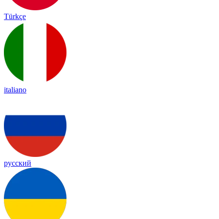
Türkçe
italiano
русский