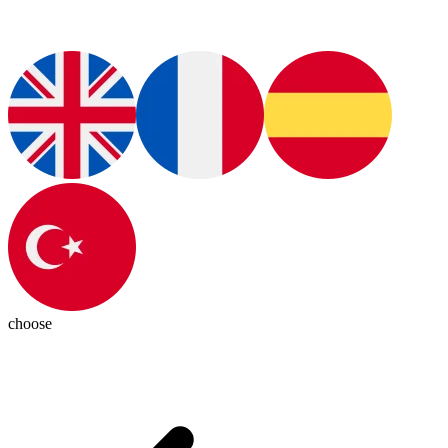
choose