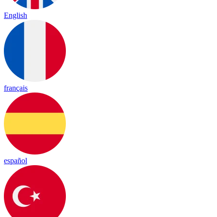
English
français
español