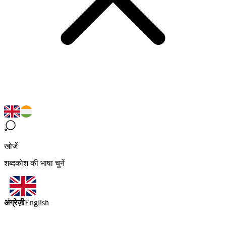
खोजें
शब्दकोश की भाषा चुनें
अंग्रेज़ी
English