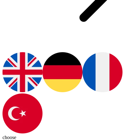
choose