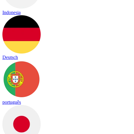
Indonesia
Deutsch
português