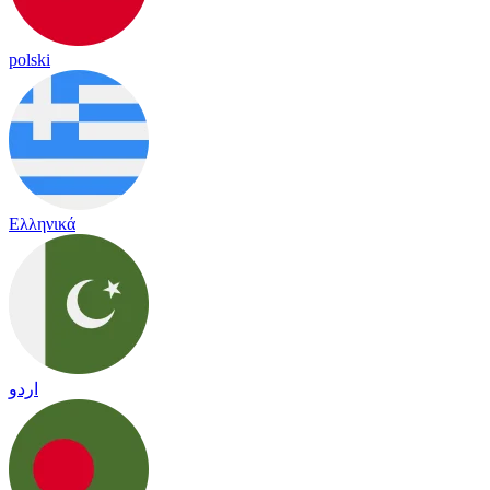
polski
Ελληνικά
اردو