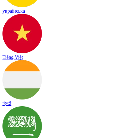
українська
Tiếng Việt
हिन्दी