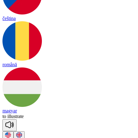
čeština
română
magyar
to
i
llust
rate