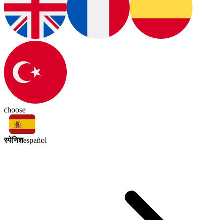
choose
स्पेनिश
español