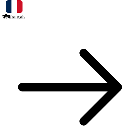
फ़्रेंच
français