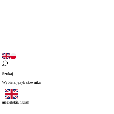
Szukaj
Wybierz język słownika
angielski
English