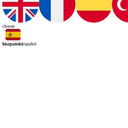
choose
hiszpański
español